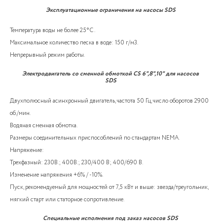
Эксплуатационные ограничения на насосы SDS
Температура воды не более 25°C .
Максимальное количество песка в воде: 150 г/м3.
Непрерывный режим работы.
Электродвигатель со сменной обмоткой CS 6",8",10" для насосов
SDS
Двухполюсный асинхронный двигатель, частота 50 Гц, число оборотов 2900
об./мин.
Водяная сменная обмотка.
Размеры соединительных приспособлений по стандартам NEMA.
Напряжение:
Трехфазный: 230В.; 400В.; 230/400 В; 400/690 В.
Изменение напряжения +6% / -10%.
Пуск, рекомендуемый для мощностей от 7,5 кВт и выше: звезда/треугольник,
мягкий старт или статорное сопротивление.
Специальные исполнения под заказ насосов SDS