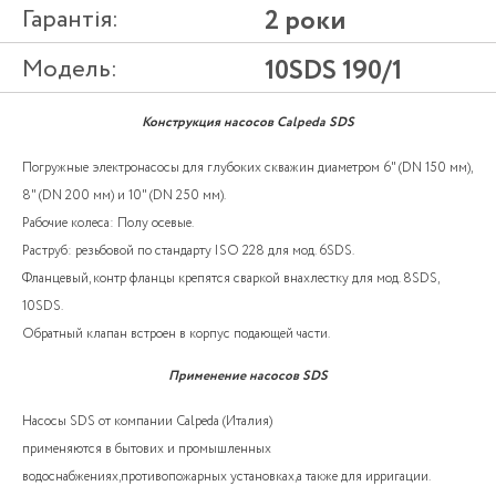
Гарантія:
2 роки
Модель:
10SDS 190/1
Конструкция насосов Calpeda SDS
Погружные электронасосы для глубоких скважин диаметром 6" (DN 150 мм),
8" (DN 200 мм) и 10" (DN 250 мм).
Рабочие колеса: Полу осевые.
Раструб: резьбовой по стандарту ISO 228 для мод. 6SDS.
Фланцевый, контр фланцы крепятся сваркой внахлестку для мод. 8SDS,
10SDS.
Обратный клапан встроен в корпус подающей части.
Применение насосов SDS
Насосы SDS от компании Calpeda (Италия)
применяются в бытових и промышленных
водоснабжениях,противопожарных установках,а также для ирригации.