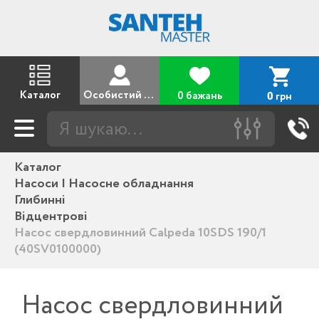
Каталог
Особистий кабінет
0 бажань
грн
0
Каталог
Насоси | Насосне обладнання
Глибинні
Відцентрові
Насос свердловинний Calpeda 10SDS 190/1
(40SV0100000)
Насос свердловинний