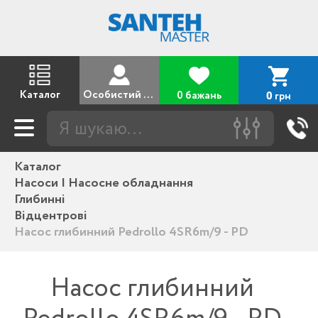
Каталог
Особистий кабінет
0 бажань
грн
0
Каталог
Насоси | Насосне обладнання
Глибинні
Відцентрові
Насос глибинний Pedrollo 4SR6m/9 - PD
Насос глибинний