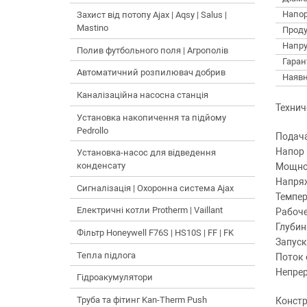
Напор
Захист від потопу Ajax | Aqsy | Salus |
Mastino
Проду
Напру
Полив футбольного поля | Агрополів
Гарант
Автоматичний розпилювач добрив
Наявн
Каналізаційна насосна станція
Технич
Установка накопичення та підйому
Pedrollo
Подача 
Напор :
Установка-насос для відведення
конденсату
Мощнос
Напряж
Сигналізація | Охоронна система Ajax
Темпер
Електричні котли Protherm | Vaillant
Рабоче
Глубин
Фільтр Honeywell F76S | HS10S | FF | FK
Запуск
Тепла підлога
Поток 
Непрер
Гідроакумулятори
Труба та фітинг Kan-Therm Push
Констр