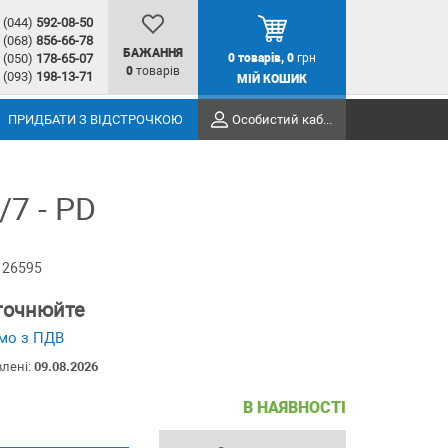
(044)
592-08-50
(068)
856-66-78
БАЖАННЯ
(050)
178-65-07
0
товарів,
0
грн
0
товарів
(093)
198-13-71
МІЙ КОШИК
ПРИДБАТИ З ВІДСТРОЧКОЮ
Особистий кабінет
/7 - PD
 26595
уточнюйте
мо з ПДВ
влені:
09.08.2026
В НАЯВНОСТІ