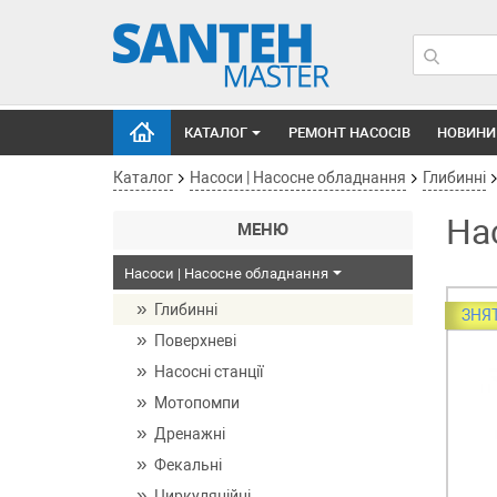
КАТАЛОГ
РЕМОНТ НАСОСІВ
НОВИНИ
Каталог
Насоси | Насосне обладнання
Глибинні
На
МЕНЮ
Насоси | Насосне обладнання
Глибинні
ЗНЯ
Поверхневі
Насосні станції
Мотопомпи
Дренажні
Фекальні
Циркуляційні