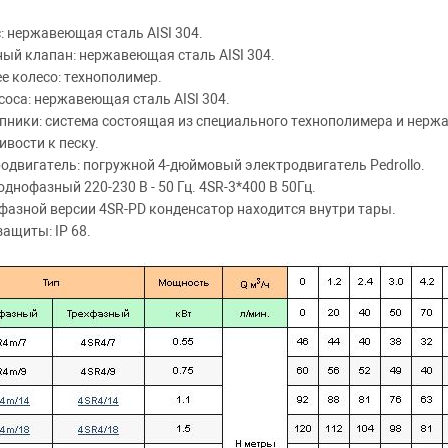
: нержавеющая сталь AISI 304.
ый клапан: нержавеющая сталь AISI 304.
е колесо: технополимер.
соса: нержавеющая сталь AISI 304.
ники: система состоящая из специального технополимера и нержа
ивости к песку.
одвигатель: погружной 4-дюймовый электродвигатель Pedrollo.
однофазный 220-230 В - 50 Гц. 4SR-3*400 В 50Гц.
фазной версии 4SR-PD конденсатор находится внутри тары.
защиты: IP 68.