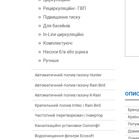
Рециркуляційні - ГВП
Підвищення тиску
Для басейнів
In-Line циркуляційні
Комплектуючі
Насоси б/в або уцінка
Ручные
Автоматичний полив газону Hunter
Автоматичний полив газону Rain Bird
ОПИС
Автоматичний полив газону K-Rain
Крапельний полив Irritec | Rain Bird
Бренд
Частотний перетворювач | Інвертор
Країн
Потуж
Каналізаційні установки Сололіфт
Діаме
Водоочищення фільтри Ecosoft
Діаме