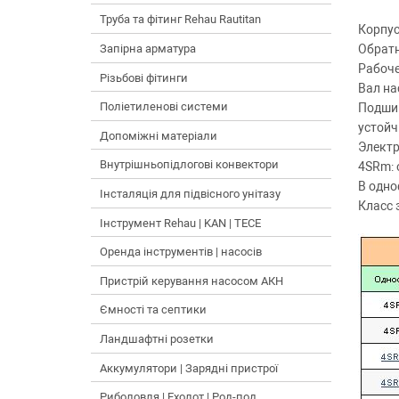
Труба та фітинг Rehau Rautitan
Корпус
Обратн
Запірна арматура
Рабоче
Різьбові фітинги
Вал на
Поліетиленові системи
Подшип
устойч
Допоміжні матеріали
Электр
Внутрішньопідлогові конвектори
4SRm: 
В одно
Інсталяція для підвісного унітазу
Класс 
Інструмент Rehau | KAN | TECE
Оренда інструментів | насосів
Пристрій керування насосом АКН
Ємності та септики
Ландшафтні розетки
Аккумулятори | Зарядні пристрої
Риболовля | Ехолот | Род-под