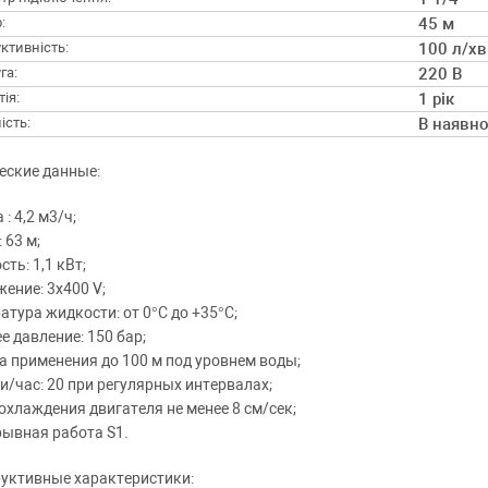
:
45 м
ктивність:
100 л/хв
га:
220 В
ія:
1 рік
ість:
В наявно
еские данные:
: 4,2 м3/ч;
 63 м;
ть: 1,1 кВт;
ение: 3х400 V;
атура жидкости: от 0°С до +35°С;
е давление: 150 бар;
а применения до 100 м под уровнем воды;
и/час: 20 при регулярных интервалах;
охлаждения двигателя не менее 8 см/сек;
ывная работа S1.
уктивные характеристики: