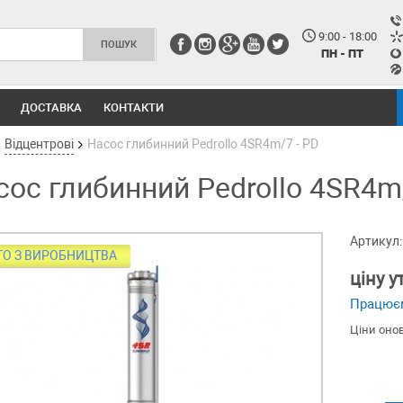
9:00 - 18:00
ПН - ПТ
ДОСТАВКА
КОНТАКТИ
Відцентрові
Насос глибинний Pedrollo 4SR4m/7 - PD
сос глибинний Pedrollo 4SR4m
Артикул:
ТО З ВИРОБНИЦТВА
ціну 
Працює
Ціни оно