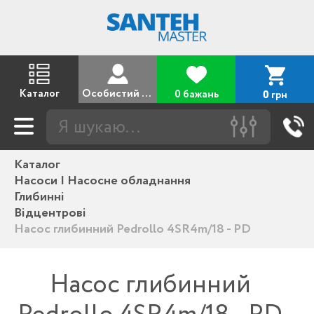
Каталог
Особистий кабінет
0 бажань
грн
0
Каталог
Насоси | Насосне обладнання
Глибинні
Відцентрові
Насос глибинний Pedrollo 4SR4m/18 - PD
Насос глибинний