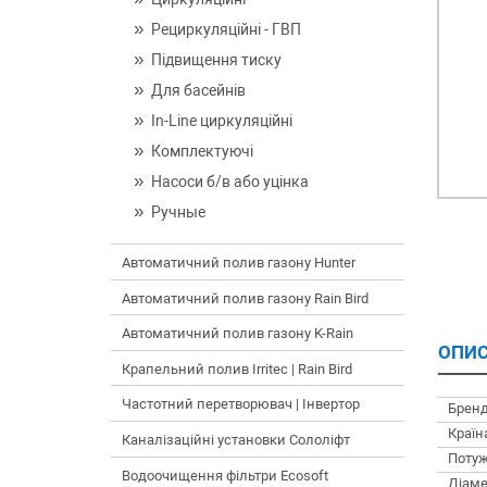
Рециркуляційні - ГВП
Підвищення тиску
Для басейнів
In-Line циркуляційні
Комплектуючі
Насоси б/в або уцінка
Ручные
Автоматичний полив газону Hunter
Автоматичний полив газону Rain Bird
Автоматичний полив газону K-Rain
ОПИС
Крапельний полив Irritec | Rain Bird
Частотний перетворювач | Інвертор
Бренд
Країн
Каналізаційні установки Сололіфт
Потуж
Водоочищення фільтри Ecosoft
Діаме