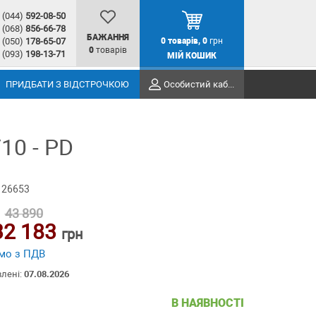
(044)
592-08-50
(068)
856-66-78
БАЖАННЯ
(050)
178-65-07
0
товарів,
0
грн
0
товарів
(093)
198-13-71
МІЙ КОШИК
ПРИДБАТИ З ВІДСТРОЧКОЮ
Особистий кабінет
10 - PD
 26653
43 890
32 183
грн
мо з ПДВ
влені:
07.08.2026
В НАЯВНОСТІ