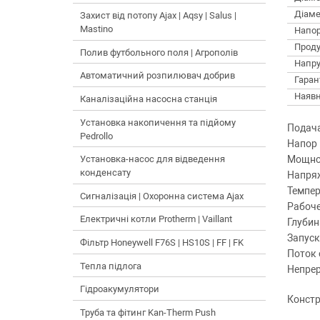
Діаме
Захист від потопу Ajax | Aqsy | Salus |
Mastino
Напор
Проду
Полив футбольного поля | Агрополів
Напру
Автоматичний розпилювач добрив
Гарант
Наявн
Каналізаційна насосна станція
Установка накопичення та підйому
Подача 
Pedrollo
Напор :
Мощнос
Установка-насос для відведення
конденсату
Напряж
Темпер
Сигналізація | Охоронна система Ajax
Рабоче
Електричні котли Protherm | Vaillant
Глубин
Запуск
Фільтр Honeywell F76S | HS10S | FF | FK
Поток 
Тепла підлога
Непрер
Гідроакумулятори
Констр
Труба та фітинг Kan-Therm Push