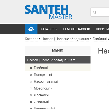
КАТАЛОГ
РЕМОНТ НАСОСІВ
НОВИНИ
Каталог
Насоси | Насосне обладнання
Глибинні
На
МЕНЮ
Насоси | Насосне обладнання
Глибинні
Поверхневі
Насосні станції
Мотопомпи
Дренажні
Фекальні
Циркуляційні