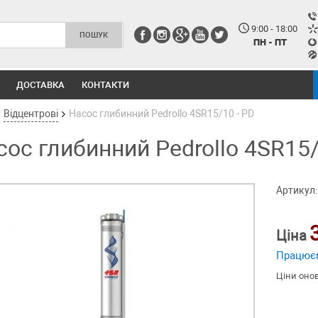
9:00 - 18:00
ПН - ПТ
ДОСТАВКА
КОНТАКТИ
Відцентрові
Насос глибинний Pedrollo 4SR15/10 - PD
сос глибинний Pedrollo 4SR15/
Артикул:
Ціна
Працює
Ціни оно