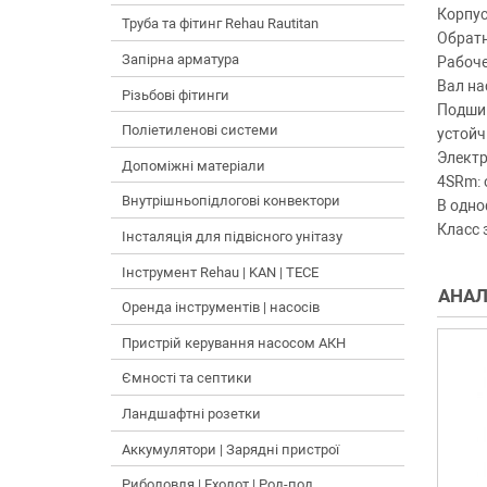
Корпус
Труба та фітинг Rehau Rautitan
Обратн
Запірна арматура
Рабоче
Вал на
Різьбові фітинги
Подшип
Поліетиленові системи
устойч
Электр
Допоміжні матеріали
4SRm: 
Внутрішньопідлогові конвектори
В одно
Класс 
Інсталяція для підвісного унітазу
Інструмент Rehau | KAN | TECE
АНА
Оренда інструментів | насосів
Пристрій керування насосом АКН
Ємності та септики
Ландшафтні розетки
Аккумулятори | Зарядні пристрої
Риболовля | Ехолот | Род-под