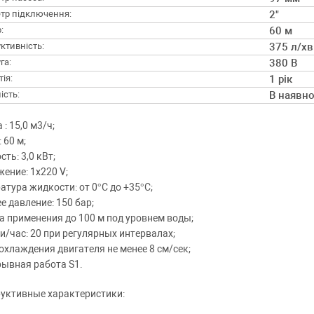
тр підключення:
2"
:
60 м
ктивність:
375 л/хв
га:
380 В
ія:
1 рік
ість:
В наявно
: 15,0 м3/ч;
 60 м;
ть: 3,0 кВт;
ение: 1х220 V;
атура жидкости: от 0°С до +35°С;
е давление: 150 бар;
а применения до 100 м под уровнем воды;
и/час: 20 при регулярных интервалах;
охлаждения двигателя не менее 8 см/сек;
ывная работа S1.
уктивные характеристики: