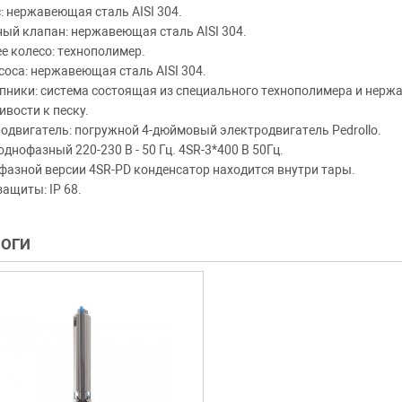
: нержавеющая сталь AISI 304.
ый клапан: нержавеющая сталь AISI 304.
е колесо: технополимер.
соса: нержавеющая сталь AISI 304.
ники: система состоящая из специального технополимера и нержа
ивости к песку.
одвигатель: погружной 4-дюймовый электродвигатель Pedrollo.
однофазный 220-230 В - 50 Гц. 4SR-3*400 В 50Гц.
фазной версии 4SR-PD конденсатор находится внутри тары.
защиты: IP 68.
ЛОГИ