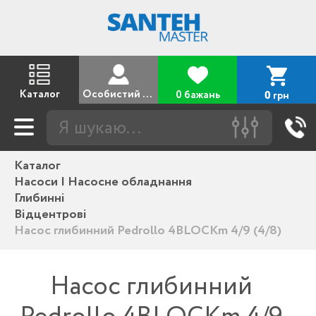
Каталог
Особистий кабінет
0 бажань
грн
0
Каталог
Насоси | Насосне обладнання
Глибинні
Відцентрові
Насос глибинний Pedrollo 4BLOCKm 4/9 (4/8)
Насос глибинний