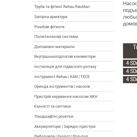
Насос
Труба та фітинг Rehau Rautitan
подъе
любых
Запірна арматура
домов
Різьбові фітинги
Поліетиленові системи
Допоміжні матеріали
Внутрішньопідлогові конвектори
Інсталяція для підвісного унітазу
Інструмент Rehau | KAN | TECE
Оренда інструментів | насосів
Пристрій керування насосом АКН
Ємності та септики
Ландшафтні розетки
Аккумулятори | Зарядні пристрої
Риболовля | Ехолот | Род-под