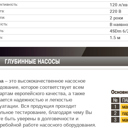
ктивність:
120 л/хв
га:
220 В
ія:
2 роки
ість:
В наявно
ль:
4SDm 6/
ь:
1.5 м
ma
– это высококачественное насосное
дование, которое соответствует всем
артам европейского качества, а также
ается надежностью и легкостью
уатации. Вся продукция проходит
льное тестирование, благодаря чему Вы
е быть уверены в долговечности и
ребойной работе насосного оборудования.