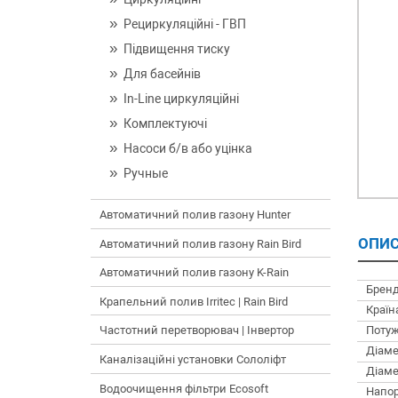
Рециркуляційні - ГВП
Підвищення тиску
Для басейнів
In-Line циркуляційні
Комплектуючі
Насоси б/в або уцінка
Ручные
Автоматичний полив газону Hunter
ОПИС
Автоматичний полив газону Rain Bird
Автоматичний полив газону K-Rain
Бренд
Крапельний полив Irritec | Rain Bird
Країн
Потуж
Частотний перетворювач | Інвертор
Діаме
Каналізаційні установки Сололіфт
Діаме
Водоочищення фільтри Ecosoft
Напор