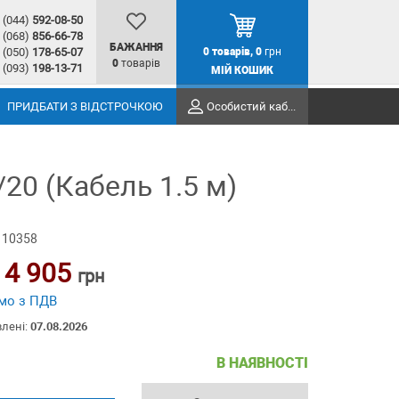
(044)
592-08-50
(068)
856-66-78
БАЖАННЯ
(050)
178-65-07
0
товарів,
0
грн
0
товарів
(093)
198-13-71
МІЙ КОШИК
ПРИДБАТИ З ВІДСТРОЧКОЮ
Особистий кабінет
20 (Кабель 1.5 м)
 10358
14 905
грн
мо з ПДВ
влені:
07.08.2026
В НАЯВНОСТІ