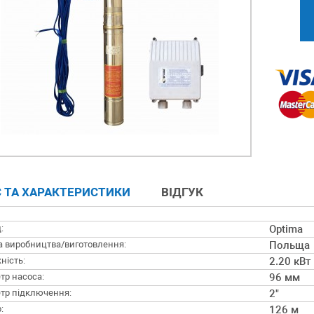
 ТА ХАРАКТЕРИСТИКИ
ВІДГУК
:
Optima
а виробництва/виготовлення:
Польща
ність:
2.20 кВт
тр насоса:
96 мм
тр підключення:
2"
:
126 м