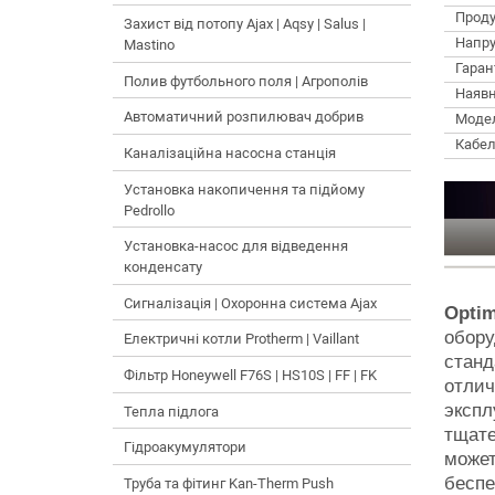
Проду
Захист від потопу Ajax | Aqsy | Salus |
Напру
Mastino
Гарант
Полив футбольного поля | Агрополів
Наявн
Автоматичний розпилювач добрив
Моде
Кабел
Каналізаційна насосна станція
Установка накопичення та підйому
Pedrollo
Установка-насос для відведення
конденсату
Сигналізація | Охоронна система Ajax
Opti
обору
Електричні котли Protherm | Vaillant
станд
Фільтр Honeywell F76S | HS10S | FF | FK
отлич
экспл
Тепла підлога
тщате
Гідроакумулятори
может
беспе
Труба та фітинг Kan-Therm Push