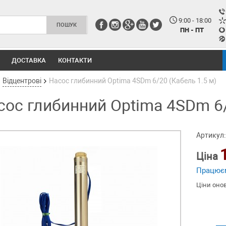
9:00 - 18:00
ПН - ПТ
ДОСТАВКА
КОНТАКТИ
Відцентрові
Насос глибинний Optima 4SDm 6/20 (Кабель 1.5 м)
сос глибинний Optima 4SDm 6/
Артикул:
Ціна
Працює
Ціни оно