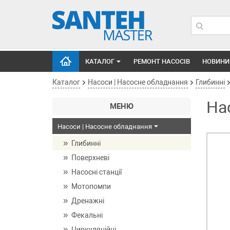
КАТАЛОГ
РЕМОНТ НАСОСІВ
НОВИНИ
Каталог
Насоси | Насосне обладнання
Глибинні
На
МЕНЮ
Насоси | Насосне обладнання
Глибинні
Поверхневі
Насосні станції
Мотопомпи
Дренажні
Фекальні
Циркуляційні