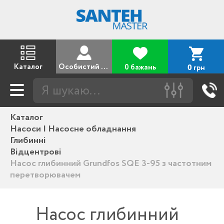
Каталог
Особистий кабінет
0 бажань
грн
0
Каталог
Насоси | Насосне обладнання
Глибинні
Відцентрові
Насос глибинний Grundfos SQE 3-95 з частотним
перетворювачем
Насос глибинний