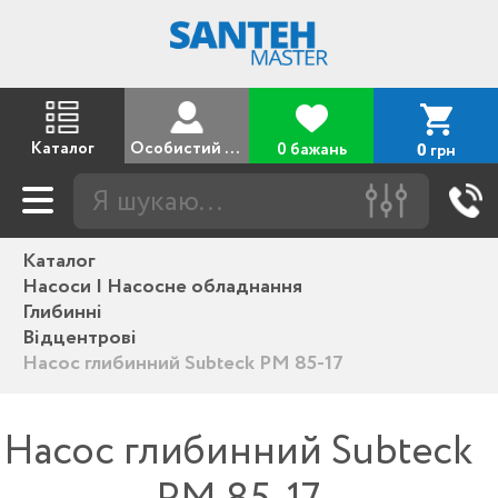
Каталог
Особистий кабінет
0 бажань
грн
0
Каталог
Насоси | Насосне обладнання
Глибинні
Відцентрові
Насос глибинний Subteck PM 85-17
Насос глибинний Subteck