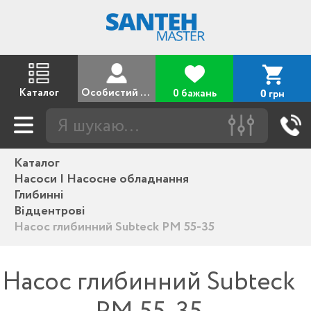
Каталог
Особистий кабінет
0 бажань
грн
0
Каталог
Насоси | Насосне обладнання
Глибинні
Відцентрові
Насос глибинний Subteck PM 55-35
Насос глибинний Subteck