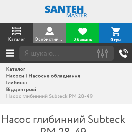
Каталог
Особистий кабінет
0 бажань
грн
0
Каталог
Насоси | Насосне обладнання
Глибинні
Відцентрові
Насос глибинний Subteck PM 28-49
Насос глибинний Subteck