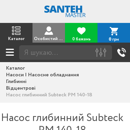
Каталог
Особистий кабінет
0 бажань
грн
0
Каталог
Насоси | Насосне обладнання
Глибинні
Відцентрові
Насос глибинний Subteck PM 140-18
Насос глибинний Subteck