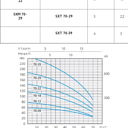
22
SXM 70-
SXT 70-29
3
2,2
29
SXT 70-39
4
3