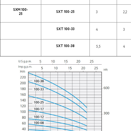
SXM 100-
SXT 100-25
3
2,2
25
SXT 100-33
4
3
SXT 100-38
5,5
4