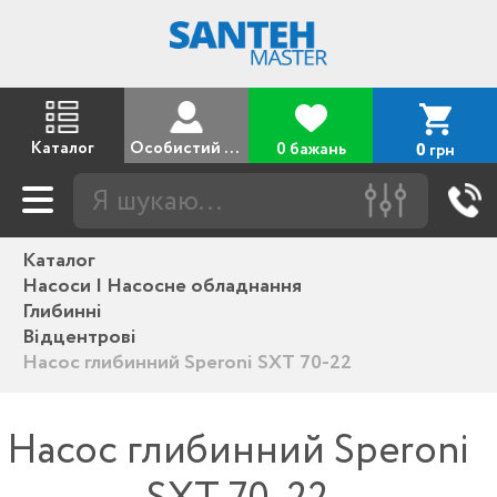
Каталог
Особистий кабінет
0 бажань
грн
0
Каталог
Насоси | Насосне обладнання
Глибинні
Відцентрові
Насос глибинний Speroni SXT 70-22
Насос глибинний Speroni