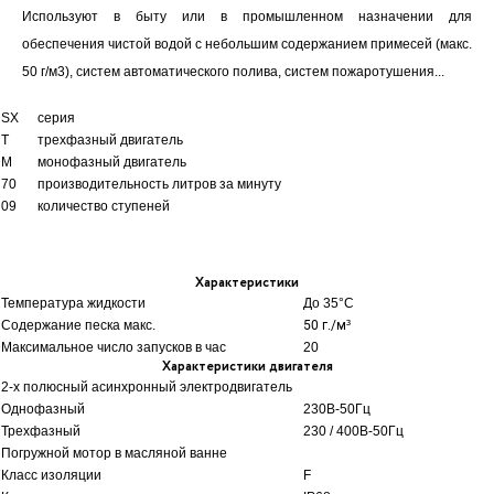
Используют в быту или в промышленном назначении для
обеспечения чистой водой с небольшим содержанием примесей (макс.
50 г/м3), систем автоматического полива, систем пожаротушения...
SX
серия
T
трехфазный двигатель
M
монофазный двигатель
70
производительность литров за минуту
09
количество ступеней
Характеристики
Температура жидкости
До 35
°C
Содержание песка макс.
50 г./м³
Максимальное число запусков в час
20
Характеристики двигателя
2-х полюсный асинхронный электродвигатель
Однофазный
230В-50Гц
Трехфазный
230 / 400В-50Гц
Погружной мотор в масляной ванне
Класс изоляции
F