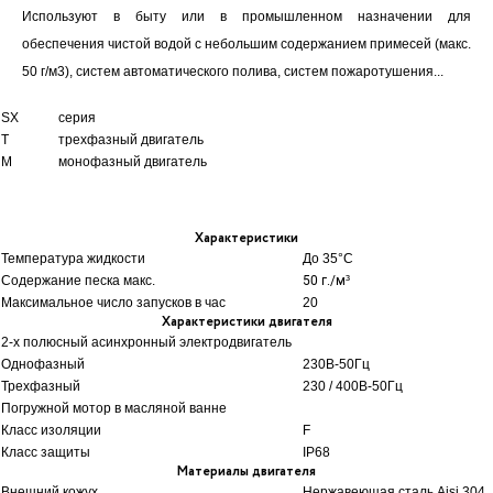
Используют в быту или в промышленном назначении для
обеспечения чистой водой с небольшим содержанием примесей (макс.
50 г/м3), систем автоматического полива, систем пожаротушения...
SX
серия
T
трехфазный двигатель
M
монофазный двигатель
Характеристики
Температура жидкости
До 35
°C
Содержание песка макс.
50 г./м³
Максимальное число запусков в час
20
Характеристики двигателя
2-х полюсный асинхронный электродвигатель
Однофазный
230В-50Гц
Трехфазный
230 / 400В-50Гц
Погружной мотор в масляной ванне
Класс изоляции
F
Класс защиты
IP68
Материалы двигателя
Внешний кожух
Нержавеющая сталь Aisi 304