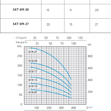
SXT 619-20
15
11
20
SXT 619-27
20
15
27