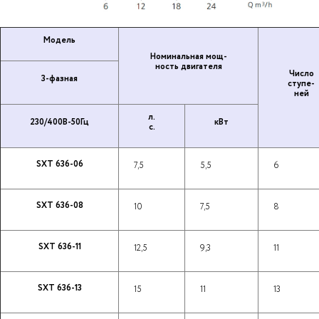
Модель
Но­ми­наль­ная мощ­
ность дви­га­те­ля
Число
3-фазная
ступе­
ней
л.
230/400В-50Гц
кВт
с.
SXT 636-06
7,5
5,5
6
SXT 636-08
10
7,5
8
SXT 636-11
12,5
9,3
11
SXT 636-13
15
11
13