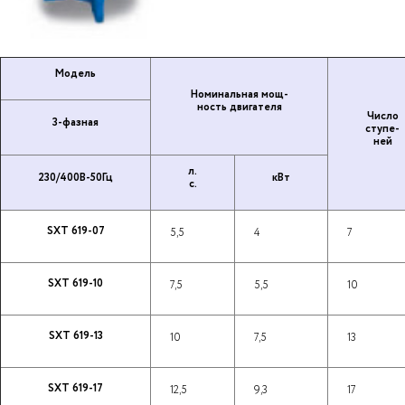
Модель
Но­ми­наль­ная мощ­
ность дви­га­те­ля
Число
3-фазная
ступе­
ней
л.
230/400В-50Гц
кВт
с.
SXT 619-07
5,5
4
7
SXT 619-10
7,5
5,5
10
SXT 619-13
10
7,5
13
SXT 619-17
12,5
9,3
17