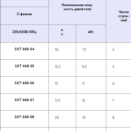
Но­ми­наль­ная мощ­
ность дви­га­те­ля
Число
3-фазная
ступе­
ней
л.
230/400В-50Гц
кВт
с.
SXT 668-04
10
7,5
4
SXT 668-05
12,5
9,3
5
SXT 668-06
15
11
6
SXT 668-07
17,5
13
7
SXT 668-08
20
15
8