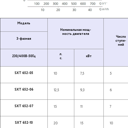
Модель
Но­ми­наль­ная мощ­
ность дви­га­те­ля
Число
3-фазная
ступе­
ней
л.
230/400В-50Гц
кВт
с.
SXT 652-05
10
7,5
5
SXT 652-06
12,5
9,3
6
SXT 652-07
15
11
7
SXT 652-10
20
15
10