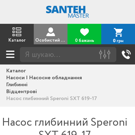
Каталог
Особистий кабінет
0 бажань
грн
0
Каталог
Насоси | Насосне обладнання
Глибинні
Відцентрові
Насос глибинний Speroni SXT 619-17
Насос глибинний Speroni