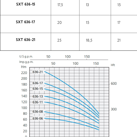
SXT 636-15
17,5
13
15
SXT 636-17
20
15
17
SXT 636-21
25
18,5
21