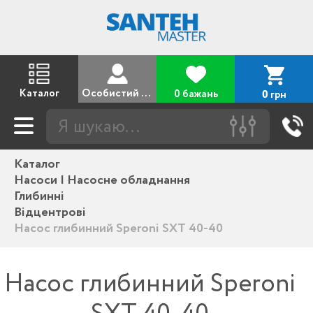
Каталог
Особистий кабінет
0 бажань
грн
0
Каталог
Насоси | Насосне обладнання
Глибинні
Відцентрові
Насос глибинний Speroni SXT 40-40
Насос глибинний Speroni