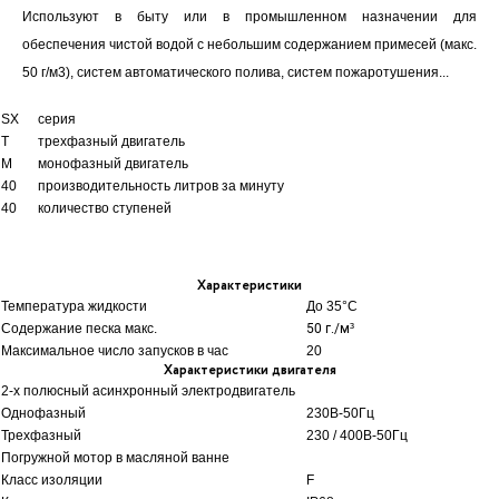
Используют в быту или в промышленном назначении для
обеспечения чистой водой с небольшим содержанием примесей (макс.
50 г/м3), систем автоматического полива, систем пожаротушения...
SX
серия
T
трехфазный двигатель
M
монофазный двигатель
40
производительность литров за минуту
40
количество ступеней
Характеристики
Температура жидкости
До 35
°C
Содержание песка макс.
50 г./м³
Максимальное число запусков в час
20
Характеристики двигателя
2-х полюсный асинхронный электродвигатель
Однофазный
230В-50Гц
Трехфазный
230 / 400В-50Гц
Погружной мотор в масляной ванне
Класс изоляции
F