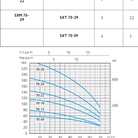
22
SXM 70-
SXT 70-29
3
2,2
29
SXT 70-39
4
3