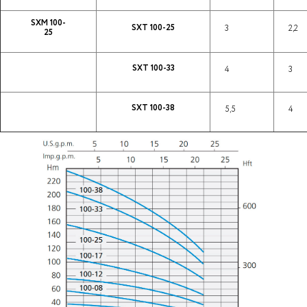
SXM 100-
SXT 100-25
3
2,2
25
SXT 100-33
4
3
SXT 100-38
5,5
4