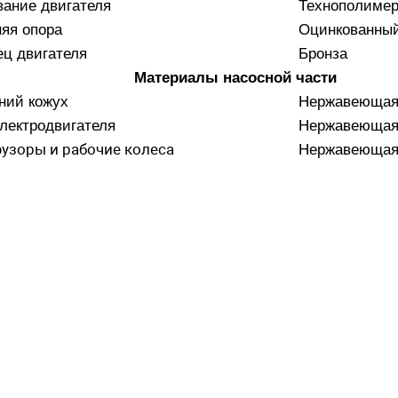
ание двигателя
Технополиме
яя опора
Оцинкованный
ц двигателя
Бронза
Материалы насосной части
ний кожух
Нержавеющая 
лектродвигателя
Нержавеющая 
узоры и рабочие колеса
Нержавеющая 