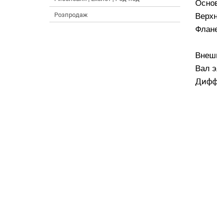
Основ
Розпродаж
Верхн
Флане
Внеш
Вал э
Дифф