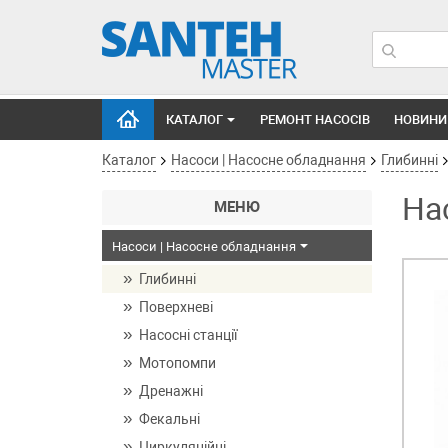
КАТАЛОГ
РЕМОНТ НАСОСІВ
НОВИНИ
Каталог
Насоси | Насосне обладнання
Глибинні
На
МЕНЮ
Насоси | Насосне обладнання
Глибинні
Поверхневі
Насосні станції
Мотопомпи
Дренажні
Фекальні
Циркуляційні