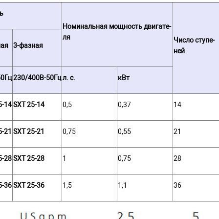
ь
Но­ми­наль­ная мощ­ность дви­га­те­
ля
Число ступе­
ная
3-фазная
ней
50Гц
230/400В-50Гц
л. с.
кВт
5-14
SXT 25-14
0,5
0,37
14
5-21
SXT 25-21
0,75
0,55
21
5-28
SXT 25-28
1
0,75
28
5-36
SXT 25-36
1,5
1,1
36