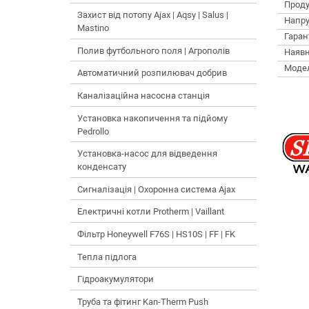
Проду
Захист від потопу Ajax | Aqsy | Salus |
Напру
Mastino
Гарант
Полив футбольного поля | Агрополів
Наявн
Моде
Автоматичний розпилювач добрив
Каналізаційна насосна станція
Установка накопичення та підйому
Pedrollo
Установка-насос для відведення
конденсату
Сигналізація | Охоронна система Ajax
Електричні котли Protherm | Vaillant
Фільтр Honeywell F76S | HS10S | FF | FK
Тепла підлога
Гідроакумулятори
Труба та фітинг Kan-Therm Push