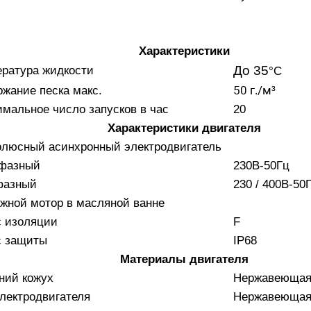
Характеристики
До 35
ратура жидкости
°C
50 г./м³
жание песка макс.
мальное число запусков в час
20
Характеристики двигателя
олюсный асинхронный электродвигатель
фазный
230В-50Гц
фазный
230 / 400В-50
жной мотор в масляной ванне
с изоляции
F
с защиты
IP68
Материалы двигателя
ний кожух
Нержавеющая 
лектродвигателя
Нержавеющая 