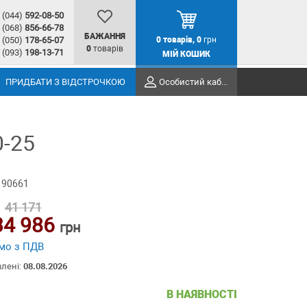
(044)
592-08-50
(068)
856-66-78
БАЖАННЯ
(050)
178-65-07
0
товарів,
0
грн
0
товарів
(093)
198-13-71
МІЙ КОШИК
ПРИДБАТИ З ВІДСТРОЧКОЮ
Особистий кабінет
0-25
 90661
41 171
34 986
грн
мо з ПДВ
влені:
08.08.2026
В НАЯВНОСТІ