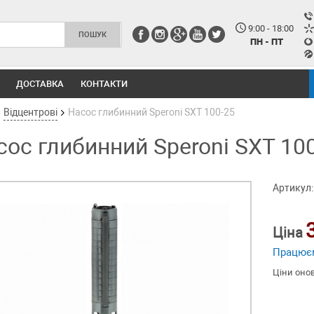
9:00 - 18:00
ПН - ПТ
ДОСТАВКА
КОНТАКТИ
Відцентрові
Насос глибинний Speroni SXT 100-25
сос глибинний Speroni SXT 10
Артикул:
Ціна
Працює
Ціни оно