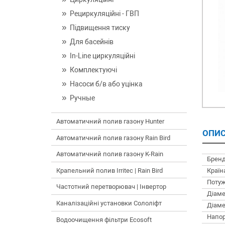
Рециркуляційні - ГВП
Підвищення тиску
Для басейнів
In-Line циркуляційні
Комплектуючі
Насоси б/в або уцінка
Ручные
Автоматичний полив газону Hunter
ОПИС
Автоматичний полив газону Rain Bird
Автоматичний полив газону K-Rain
Бренд
Країн
Крапельний полив Irritec | Rain Bird
Потуж
Частотний перетворювач | Інвертор
Діаме
Каналізаційні установки Сололіфт
Діаме
Напор
Водоочищення фільтри Ecosoft