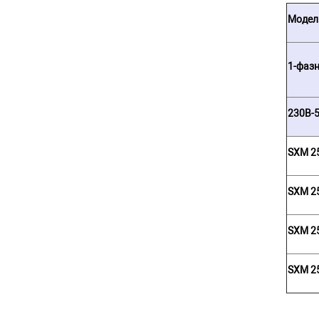
Модел
1-фаз
230В-
SXM 2
SXM 2
SXM 2
SXM 2