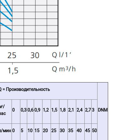
Q = Производительность
м³/
0
0,3
0,6
0,9
1,2
1,5
1,8
2,1
2,4
2,7
3
DNM
час
л/мин
0
5
10
15
20
25
30
35
40
45
50