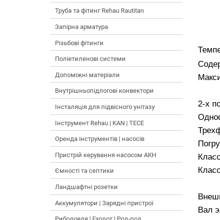
Труба та фітинг Rehau Rautitan
Запірна арматура
Різьбові фітинги
Темпе
Поліетиленові системи
Содер
Допоміжні матеріали
Макси
Внутрішньопідлогові конвектори
2-х п
Інсталяція для підвісного унітазу
Одно
Інструмент Rehau | KAN | TECE
Трех
Оренда інструментів | насосів
Погру
Пристрій керування насосом АКН
Клас
Клас
Ємності та септики
Ландшафтні розетки
Внеш
Аккумулятори | Зарядні пристрої
Вал э
Риболовля | Ехолот | Род-под