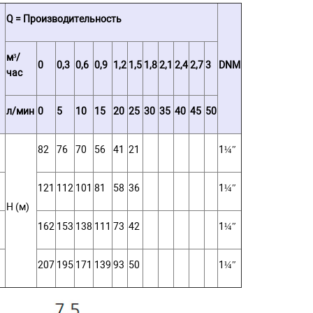
Q = Производительность
м³/
0
0,3
0,6
0,9
1,2
1,5
1,8
2,1
2,4
2,7
3
DNM
час
л/мин
0
5
10
15
20
25
30
35
40
45
50
82
76
70
56
41
21
1¼″
121
112
101
81
58
36
1¼″
Н (м)
162
153
138
111
73
42
1¼″
207
195
171
139
93
50
1¼″