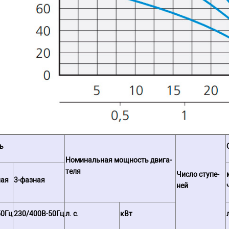
ь
Но­ми­наль­ная мощ­ность дви­га­
те­ля
Число ступе­
ная
3-фазная
ней
50Гц
230/400В-50Гц
л. с.
кВт