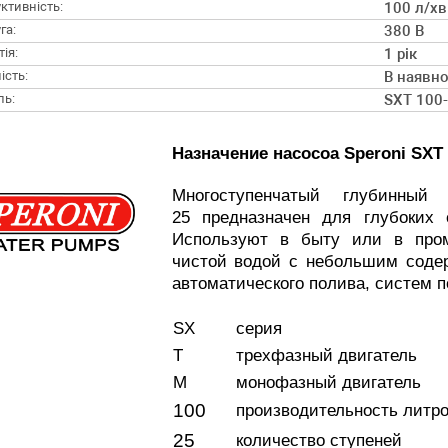
ктивність:
100 л/хв
га:
380 В
ія:
1 рік
ість:
В наявно
ль:
SXT 100
Назначение насосоа Speroni SXT 
Многоступенчатый глубинный
25 предназначен для глубоких
Используют в быту или в про
чистой водой с небольшим содер
автоматического полива, систем п
SX
серия
T
трехфазный двигатель
M
монофазный двигатель
100
производительность литро
25
количество ступеней