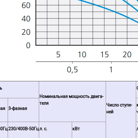
ь
Но­ми­наль­ная мощ­ность дви­га­
те­ля
Число ступе­
ная
3-фазная
ней
50Гц
230/400В-50Гц
л. с.
кВт