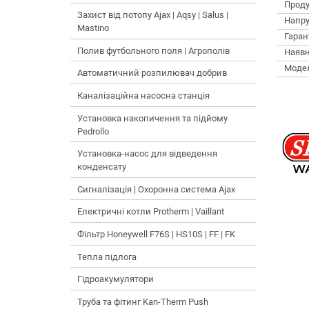
Проду
Захист від потопу Ajax | Aqsy | Salus |
Напру
Mastino
Гарант
Полив футбольного поля | Агрополів
Наявн
Моде
Автоматичний розпилювач добрив
Каналізаційна насосна станція
Установка накопичення та підйому
Pedrollo
Установка-насос для відведення
конденсату
Сигналізація | Охоронна система Ajax
Електричні котли Protherm | Vaillant
Фільтр Honeywell F76S | HS10S | FF | FK
Тепла підлога
Гідроакумулятори
Труба та фітинг Kan-Therm Push