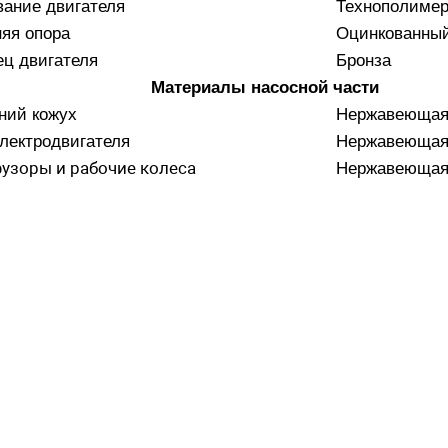
ание двигателя
Технополиме
яя опора
Оцинкованный
ц двигателя
Бронза
Материалы насосной части
ний кожух
Нержавеющая 
лектродвигателя
Нержавеющая 
узоры и рабочие колеса
Нержавеющая 