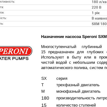
ктивність:
180 л/хв
га:
220 В
ія:
1 рік
ість:
В наявно
ль:
SXM 180
Назначение насосоа Speroni SXM
Многоступенчатый глубинный
15 предназначен для глубоких
Используют в быту или в про
чистой водой с небольшим содер
автоматического полива, систем п
SX
серия
T
трехфазный двигатель
M
монофазный двигатель
180
производительность литро
15
количество ступеней