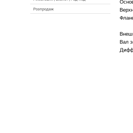
Основ
Розпродаж
Верхн
Флане
Внеш
Вал э
Дифф