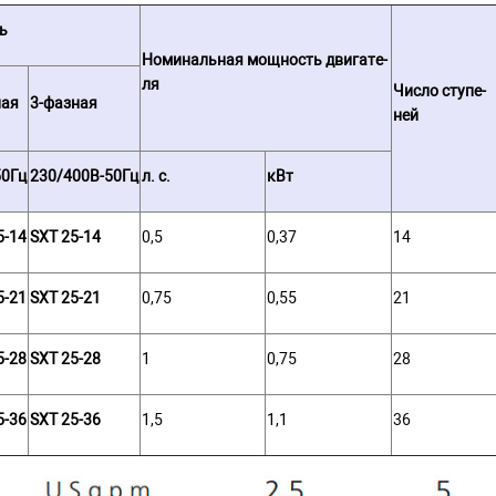
ь
Но­ми­наль­ная мощ­ность дви­га­те­
ля
Число ступе­
ная
3-фазная
ней
50Гц
230/400В-50Гц
л. с.
кВт
5-14
SXT 25-14
0,5
0,37
14
5-21
SXT 25-21
0,75
0,55
21
5-28
SXT 25-28
1
0,75
28
5-36
SXT 25-36
1,5
1,1
36