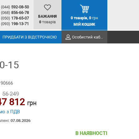
(044)
592-08-50
(068)
856-66-78
БАЖАННЯ
(050)
178-65-07
0
товарів,
0
грн
0
товарів
(093)
198-13-71
МІЙ КОШИК
ПРИДБАТИ З ВІДСТРОЧКОЮ
Особистий кабінет
0-15
 90666
56 249
47 812
грн
мо з ПДВ
влені:
07.08.2026
В НАЯВНОСТІ