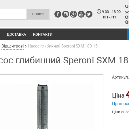
9:00 - 18:00
ПН - ПТ
ДОСТАВКА
КОНТАКТИ
Відцентрові
Насос глибинний Speroni SXM 180-15
сос глибинний Speroni SXM 18
Артикул:
Ціна
Працює
Ціни оно