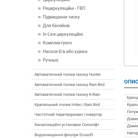
Рециркуляційні - ГВП
Підвищення тиску
Для басейнів
In-Line циркуляційні
Комплектуючі
Насоси б/в або уцінка
Ручные
Автоматичний полив газону Hunter
ОПИС
Автоматичний полив газону Rain Bird
Автоматичний полив газону K-Rain
Бренд
Країн
Крапельний полив Irritec | Rain Bird
Потуж
Частотний перетворювач | Інвертор
Діаме
Каналізаційні установки Сололіфт
Діаме
Напор
Водоочищення фільтри Ecosoft