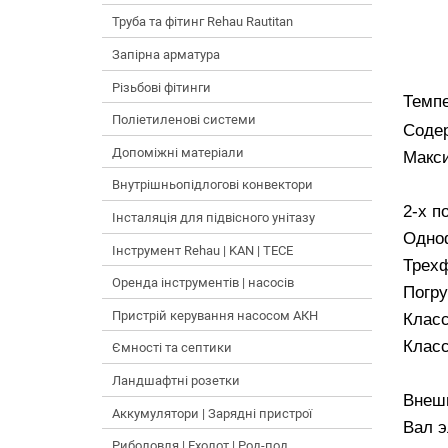
Труба та фітинг Rehau Rautitan
Запірна арматура
Різьбові фітинги
Темпе
Поліетиленові системи
Содер
Допоміжні матеріали
Макси
Внутрішньопідлогові конвектори
2-х п
Інсталяція для підвісного унітазу
Одно
Інструмент Rehau | KAN | TECE
Трех
Оренда інструментів | насосів
Погру
Пристрій керування насосом АКН
Клас
Клас
Ємності та септики
Ландшафтні розетки
Внеш
Аккумулятори | Зарядні пристрої
Вал э
Риболовля | Ехолот | Род-под