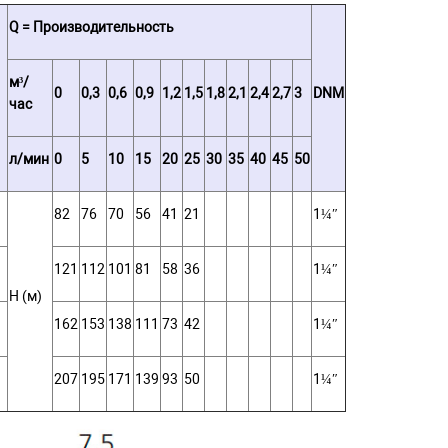
Q = Производительность
м³/
0
0,3
0,6
0,9
1,2
1,5
1,8
2,1
2,4
2,7
3
DNM
час
л/мин
0
5
10
15
20
25
30
35
40
45
50
82
76
70
56
41
21
1¼″
121
112
101
81
58
36
1¼″
Н (м)
162
153
138
111
73
42
1¼″
207
195
171
139
93
50
1¼″