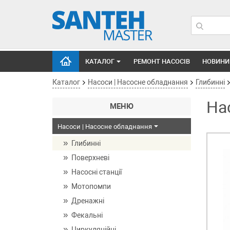
КАТАЛОГ
РЕМОНТ НАСОСІВ
НОВИНИ
Каталог
Насоси | Насосне обладнання
Глибинні
На
МЕНЮ
Насоси | Насосне обладнання
Глибинні
Поверхневі
Насосні станції
Мотопомпи
Дренажні
Фекальні
Циркуляційні