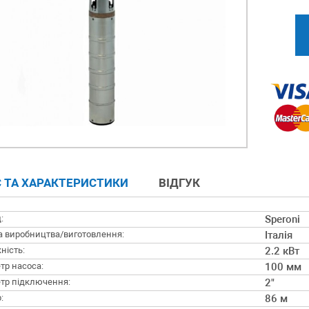
 ТА ХАРАКТЕРИСТИКИ
ВІДГУК
:
Speroni
а виробництва/виготовлення:
Італія
ність:
2.2 кВт
тр насоса:
100 мм
тр підключення:
2"
:
86 м