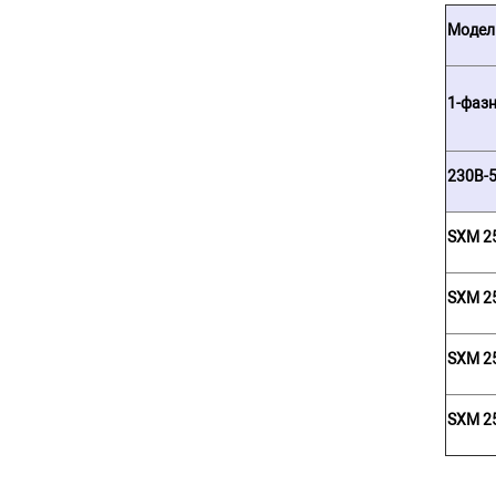
Модел
1-фаз
230В-
SXM 2
SXM 2
SXM 2
SXM 2