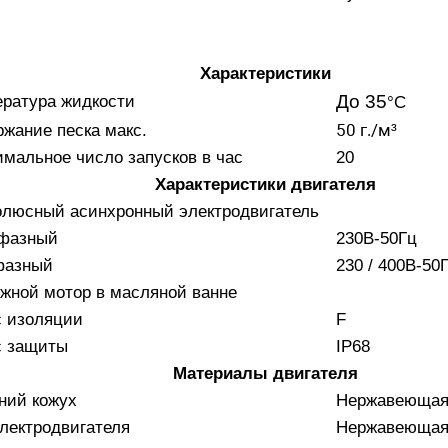
Характеристики
До 35
ратура жидкости
°C
50 г./м³
жание песка макс.
мальное число запусков в час
20
Характеристики двигателя
олюсный асинхронный электродвигатель
фазный
230В-50Гц
фазный
230 / 400В-50
жной мотор в масляной ванне
с изоляции
F
с защиты
IP68
Материалы двигателя
ний кожух
Нержавеющая 
лектродвигателя
Нержавеющая 