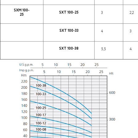
SXM 100-
SXT 100-25
3
2,2
25
SXT 100-33
4
3
SXT 100-38
5,5
4