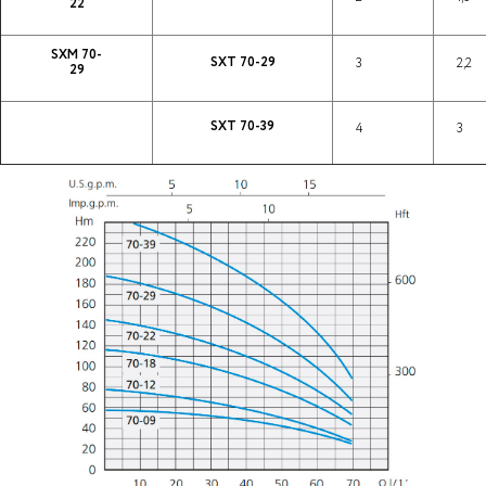
22
SXM 70-
SXT 70-29
3
2,2
29
SXT 70-39
4
3