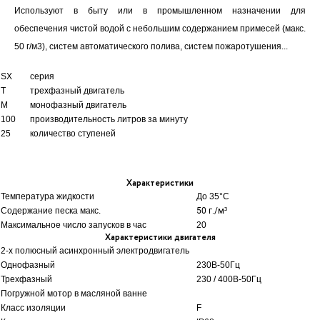
Используют в быту или в промышленном назначении для
обеспечения чистой водой с небольшим содержанием примесей (макс.
50 г/м3), систем автоматического полива, систем пожаротушения...
SX
серия
T
трехфазный двигатель
M
монофазный двигатель
100
производительность литров за минуту
25
количество ступеней
Характеристики
Температура жидкости
До 35
°C
Содержание песка макс.
50 г./м³
Максимальное число запусков в час
20
Характеристики двигателя
2-х полюсный асинхронный электродвигатель
Однофазный
230В-50Гц
Трехфазный
230 / 400В-50Гц
Погружной мотор в масляной ванне
Класс изоляции
F