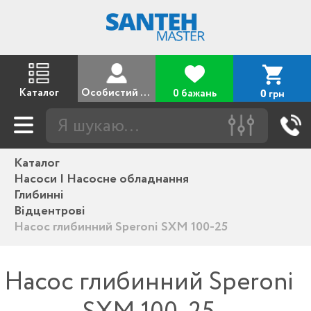
Каталог
Особистий кабінет
0 бажань
грн
0
Каталог
Насоси | Насосне обладнання
Глибинні
Відцентрові
Насос глибинний Speroni SXM 100-25
Насос глибинний Speroni