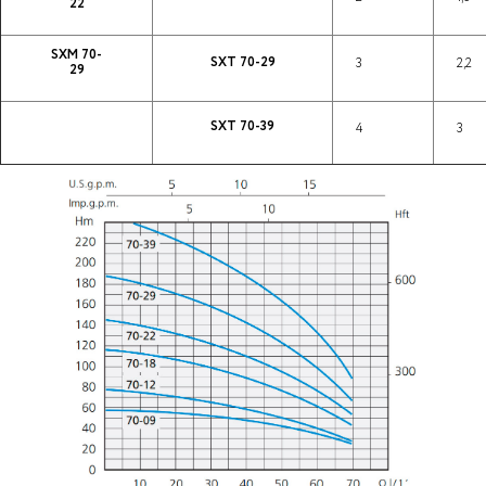
22
SXM 70-
SXT 70-29
3
2,2
29
SXT 70-39
4
3