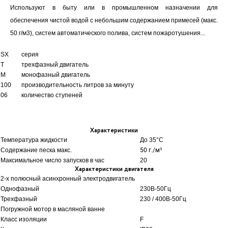
Используют в быту или в промышленном назначении для
обеспечения чистой водой с небольшим содержанием примесей (макс.
50 г/м3), систем автоматического полива, систем пожаротушения...
SX
серия
T
трехфазный двигатель
M
монофазный двигатель
100
производительность литров за минуту
06
количество ступеней
Характеристики
Температура жидкости
До 35
°C
Содержание песка макс.
50 г./м³
Максимальное число запусков в час
20
Характеристики двигателя
2-х полюсный асинхронный электродвигатель
Однофазный
230В-50Гц
Трехфазный
230 / 400В-50Гц
Погружной мотор в масляной ванне
Класс изоляции
F