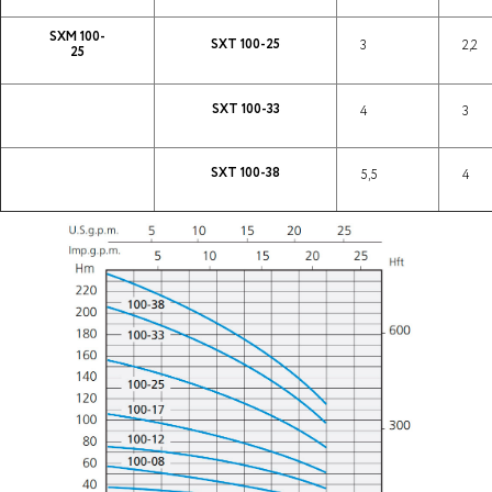
SXM 100-
SXT 100-25
3
2,2
25
SXT 100-33
4
3
SXT 100-38
5,5
4