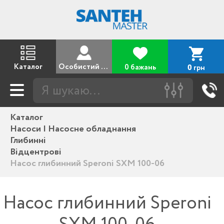
Каталог
Особистий кабінет
0 бажань
грн
0
Каталог
Насоси | Насосне обладнання
Глибинні
Відцентрові
Насос глибинний Speroni SXM 100-06
Насос глибинний Speroni