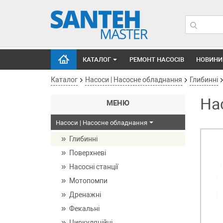
КАТАЛОГ
РЕМОНТ НАСОСІВ
НОВИНИ
Каталог
Насоси | Насосне обладнання
Глибинні
На
МЕНЮ
Насоси | Насосне обладнання
Глибинні
Поверхневі
Насосні станції
Мотопомпи
Дренажні
Фекальні
Циркуляційні