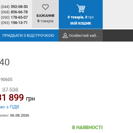
(044)
592-08-50
(068)
856-66-78
БАЖАННЯ
(050)
178-65-07
0
товарів,
0
грн
0
товарів
(093)
198-13-71
МІЙ КОШИК
ПРИДБАТИ З ВІДСТРОЧКОЮ
Особистий кабінет
-40
 90605
37 538
31 899
грн
мо з ПДВ
влені:
06.08.2026
В НАЯВНОСТІ