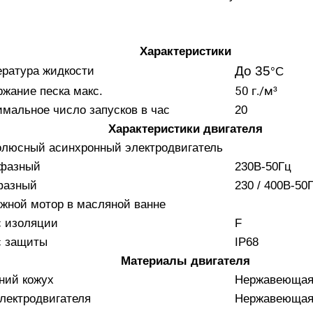
Характеристики
До 35
ратура жидкости
°C
50 г./м³
жание песка макс.
мальное число запусков в час
20
Характеристики двигателя
олюсный асинхронный электродвигатель
фазный
230В-50Гц
фазный
230 / 400В-50
жной мотор в масляной ванне
с изоляции
F
с защиты
IP68
Материалы двигателя
ний кожух
Нержавеющая 
лектродвигателя
Нержавеющая 