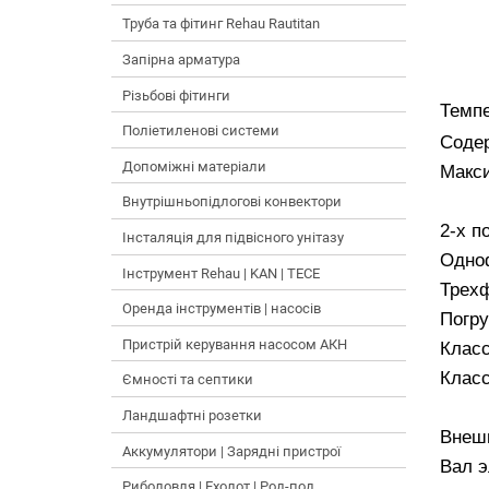
Труба та фітинг Rehau Rautitan
Запірна арматура
Різьбові фітинги
Темпе
Поліетиленові системи
Содер
Допоміжні матеріали
Макси
Внутрішньопідлогові конвектори
2-х п
Інсталяція для підвісного унітазу
Одно
Інструмент Rehau | KAN | TECE
Трех
Оренда інструментів | насосів
Погру
Пристрій керування насосом АКН
Клас
Клас
Ємності та септики
Ландшафтні розетки
Внеш
Аккумулятори | Зарядні пристрої
Вал э
Риболовля | Ехолот | Род-под