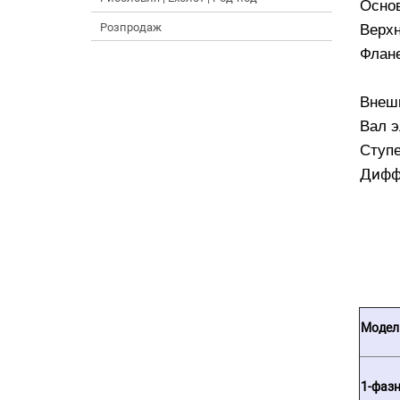
Основ
Розпродаж
Верхн
Флане
Внеш
Вал э
Ступ
Дифф
Модел
1-фаз