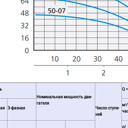
ь
Q 
Но­ми­наль­ная мощ­ность дви­
га­те­ля
м³/
ная
3-фазная
Число ступе­
ча
ней
л/