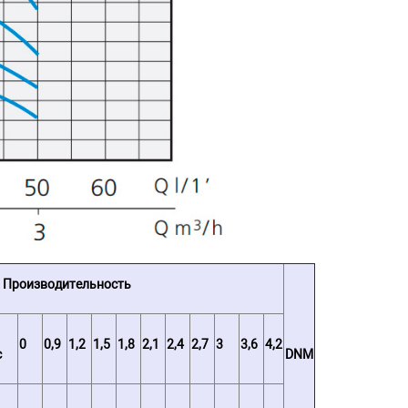
= Производительность
0
0,9
1,2
1,5
1,8
2,1
2,4
2,7
3
3,6
4,2
с
DNM