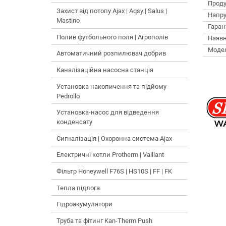
Проду
Захист від потопу Ajax | Aqsy | Salus |
Напру
Mastino
Гарант
Полив футбольного поля | Агрополів
Наявн
Моде
Автоматичний розпилювач добрив
Каналізаційна насосна станція
Установка накопичення та підйому
Pedrollo
Установка-насос для відведення
конденсату
Сигналізація | Охоронна система Ajax
Електричні котли Protherm | Vaillant
Фільтр Honeywell F76S | HS10S | FF | FK
Тепла підлога
Гідроакумулятори
Труба та фітинг Kan-Therm Push