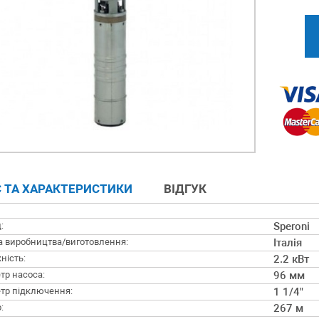
 ТА ХАРАКТЕРИСТИКИ
ВІДГУК
:
Speroni
а виробництва/виготовлення:
Італія
ність:
2.2 кВт
тр насоса:
96 мм
тр підключення:
1 1/4"
:
267 м