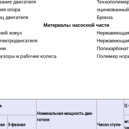
ание двигателя
Технополиме
яя опора
оцинкованный
ц двигателя
Бронза
Материалы насосной части
ний кожух
Нержавеющая 
лектродвигателя
Нержавеющая 
ени
Поликарбонат
узоры и рабочие колеса
Полимер нор
ь
Q 
Но­ми­наль­ная мощ­ность дви­
га­те­ля
м³
ная
3-фазная
Число ступе­
ча