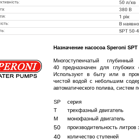
ктивність:
50 л/хв
га:
380 В
ія:
1 рік
ість:
В наявно
ль:
SPT 50-
Назначение насосоа Speroni SPT 
Многоступенчатый глубинны
40 предназначен для глубоких
Используют в быту или в про
чистой водой с небольшим содер
автоматического полива, систем п
SP
серия
T
трехфазный двигатель
M
монофазный двигатель
50
производительность литров 
40
количество ступеней