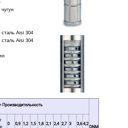
р
 чугун
сталь Aisi 304
сталь Aisi 304
ил
= Производительность
/
0
0,9
1,2
1,5
1,8
2,1
2,4
2,7
3
3,6
4,2
с
DNM