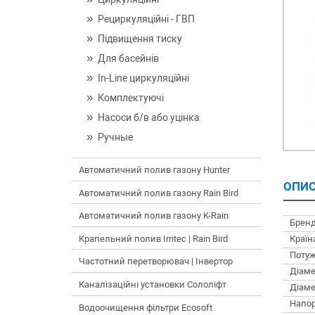
Рециркуляційні - ГВП
Підвищення тиску
Для басейнів
In-Line циркуляційні
Комплектуючі
Насоси б/в або уцінка
Ручные
Автоматичний полив газону Hunter
ОПИС
Автоматичний полив газону Rain Bird
Автоматичний полив газону K-Rain
Бренд
Країн
Крапельний полив Irritec | Rain Bird
Потуж
Частотний перетворювач | Інвертор
Діаме
Каналізаційні установки Сололіфт
Діаме
Напор
Водоочищення фільтри Ecosoft