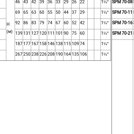
46
43
42
39
36
33
29
26
22
1¼″
SPM 70-08
69
65
63
60
55
50
44
37
29
1¼″
SPM 70-11
92
86
83
79
74
67
60
52
42
1¼″
SPM 70-16
Н
(м)
139
131
127
120
111
101
90
75
60
1¼″
SPM 70-21
187
177
167
158
146
138
115
109
74
1¼″
267
250
238
226
208
190
164
135
106
1¼″