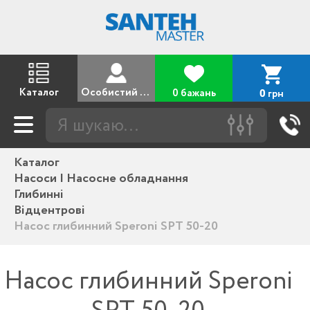
Каталог
Особистий кабінет
0 бажань
грн
0
Каталог
Насоси | Насосне обладнання
Глибинні
Відцентрові
Насос глибинний Speroni SPT 50-20
Насос глибинний Speroni