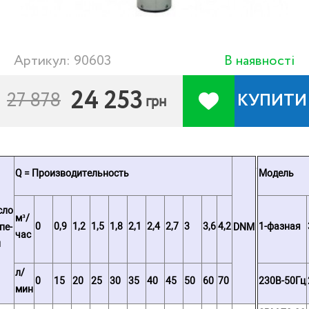
Артикул: 90603
В наявності
24 253
27 878
КУПИТИ
грн
Q = Производительность
Модель
сло
м³/
0
0,9
1,2
1,5
1,8
2,1
2,4
2,7
3
3,6
4,2
1-фазная
пе­
DNM
час
й
л/
0
15
20
25
30
35
40
45
50
60
70
230В-50Гц
мин