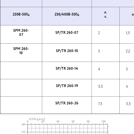
л.
230В-50Гц
230/400В-50Гц
к
с.
SPM 260-
SP/TR 260-07
2
1,5
07
SPM 260-
SP/TR 260-10
3
2,2
10
SP/TR 260-14
4
3
SP/TR 260-19
5,5
4
SP/TR 260-26
7,5
5,5