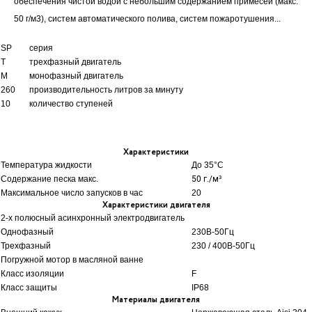
обеспечения чистой водой с небольшим содержанием примесей (макс.
50 г/м3), систем автоматического полива, систем пожаротушения...
SP
серия
T
трехфазный двигатель
M
монофазный двигатель
260
производительность литров за минуту
10
количество ступеней
Характеристики
Температура жидкости
До 35
°C
Содержание песка макс.
50 г./м³
Максимальное число запусков в час
20
Характеристики двигателя
2-х полюсный асинхронный электродвигатель
Однофазный
230В-50Гц
Трехфазный
230 / 400В-50Гц
Погружной мотор в масляной ванне
Класс изоляции
F
Класс защиты
IP68
Материалы двигателя