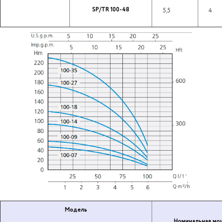
SP/TR 100-48
5,5
4
Модель
Но­ми­наль­ная мо