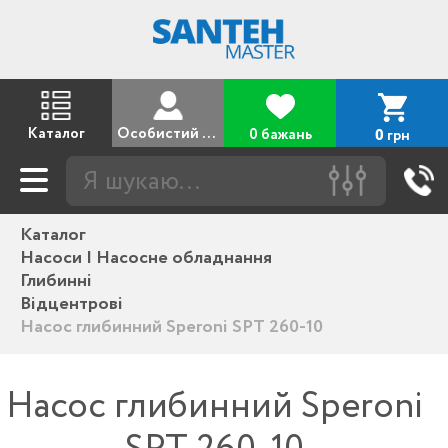
Каталог
Особистий кабінет
0 бажань
грн
0
Каталог
Насоси | Насосне обладнання
Глибинні
Відцентрові
Насос глибинний Speroni SPT 260-10
Насос глибинний Speroni