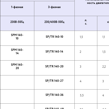
ность дви­га­те­л
1-фазная
3-фазная
л.
230В-50Гц
230/400В-50Гц
к
с.
SPM 140-
SP/TR 140-10
1,5
1,1
10
SPM 140-
SP/TR 140-14
2
1,5
14
SPM 140-
SP/TR 140-20
3
2,2
20
SP/TR 140-27
4
3
SP/TR 140-36
5,5
4