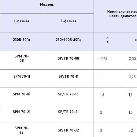
Модель
Но­ми­наль­ная мо
ность дви­га­те­л
1-фазная
3-фазная
л.
230В-50Гц
230/400В-50Гц
к
с.
SPM 70-
SP/TR 70-08
0,75
0,55
08
SPM 70-11
SP/TR 70-11
1
0,75
SPM 70-16
SP/TR 70-16
1,5
1,1
SPM 70-21
SP/TR 70-21
2
1,5
SPM 70-
SP/TR 70-32
3
2,2
32