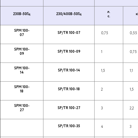
л.
230В-50Гц
230/400В-50Гц
к
с.
SPM 100-
SP/TR 100-07
0,75
0,55
07
SPM 100-
SP/TR 100-09
1
0,75
09
SPM 100-
SP/TR 100-14
1,5
1,1
14
SPM 100-
SP/TR 100-18
2
1,5
18
SPM 100-
SP/TR 100-27
3
2,2
27
SP/TR 100-35
4
3