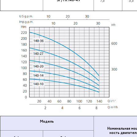
SP/TR 140-49
7,5
5,5
Модель
Но­ми­наль­ная мо
ность дви­га­те­л