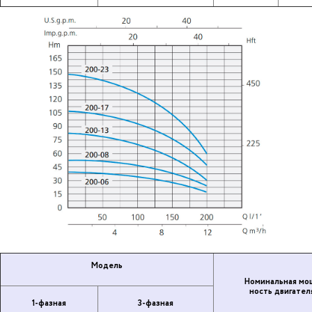
Модель
Но­ми­наль­ная мо
ность дви­га­те­л
1-фазная
3-фазная