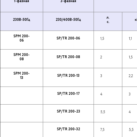
1-фазная
3-фазная
л.
230В-50Гц
230/400В-50Гц
к
с.
SPM 200-
SP/TR 200-06
1,5
1,1
06
SPM 200-
SP/TR 200-08
2
1,5
08
SPM 200-
SP/TR 200-13
3
2,2
13
SP/TR 200-17
4
3
SP/TR 200-23
5,5
4
SP/TR 200-32
7,5
5,5