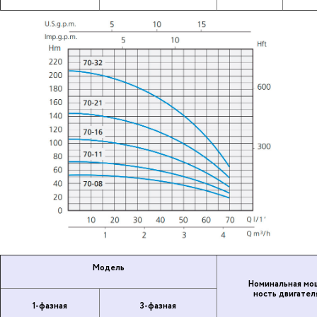
Модель
Но­ми­наль­ная мо
ность дви­га­те­л
1-фазная
3-фазная