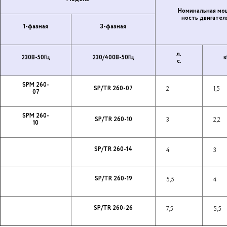
Но­ми­наль­ная мо
ность дви­га­те­л
1-фазная
3-фазная
л.
230В-50Гц
230/400В-50Гц
к
с.
SPM 260-
SP/TR 260-07
2
1,5
07
SPM 260-
SP/TR 260-10
3
2,2
10
SP/TR 260-14
4
3
SP/TR 260-19
5,5
4
SP/TR 260-26
7,5
5,5