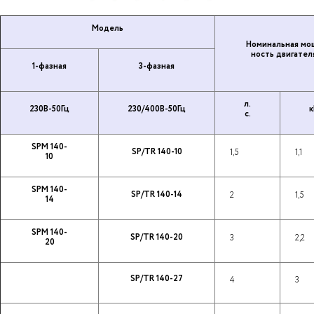
Модель
Но­ми­наль­ная мо
ность дви­га­те­л
1-фазная
3-фазная
л.
230В-50Гц
230/400В-50Гц
к
с.
SPM 140-
SP/TR 140-10
1,5
1,1
10
SPM 140-
SP/TR 140-14
2
1,5
14
SPM 140-
SP/TR 140-20
3
2,2
20
SP/TR 140-27
4
3