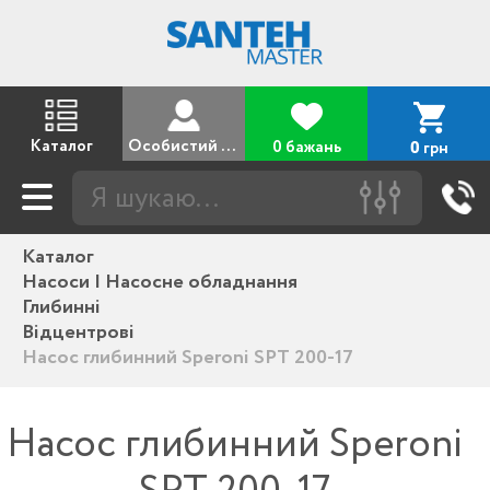
Каталог
Особистий кабінет
0 бажань
грн
0
Каталог
Насоси | Насосне обладнання
Глибинні
Відцентрові
Насос глибинний Speroni SPT 200-17
Насос глибинний Speroni