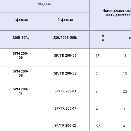
Модель
Но­ми­наль­ная мо
ность дви­га­те­л
1-фазная
3-фазная
л.
230В-50Гц
230/400В-50Гц
к
с.
SPM 200-
SP/TR 200-06
1,5
1,1
06
SPM 200-
SP/TR 200-08
2
1,5
08
SPM 200-
SP/TR 200-13
3
2,2
13
SP/TR 200-17
4
3
SP/TR 200-23
5,5
4