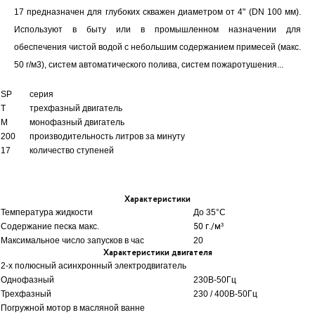
17 предназначен для глубоких скважен диаметром от 4" (DN 100 мм).
Используют в быту или в промышленном назначении для
обеспечения чистой водой с небольшим содержанием примесей (макс.
50 г/м3), систем автоматического полива, систем пожаротушения...
SP
серия
T
трехфазный двигатель
M
монофазный двигатель
200
производительность литров за минуту
17
количество ступеней
Характеристики
Температура жидкости
До 35
°C
Содержание песка макс.
50 г./м³
Максимальное число запусков в час
20
Характеристики двигателя
2-х полюсный асинхронный электродвигатель
Однофазный
230В-50Гц
Трехфазный
230 / 400В-50Гц
Погружной мотор в масляной ванне