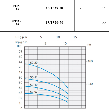
SPM 50-
SP/TR 50-28
2
1,5
28
SPM 50-
SP/TR 50-40
3
2,2
40