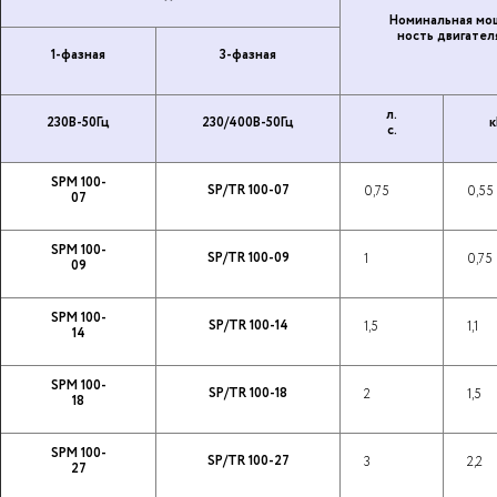
Но­ми­наль­ная мо
ность дви­га­те­л
1-фазная
3-фазная
л.
230В-50Гц
230/400В-50Гц
к
с.
SPM 100-
SP/TR 100-07
0,75
0,55
07
SPM 100-
SP/TR 100-09
1
0,75
09
SPM 100-
SP/TR 100-14
1,5
1,1
14
SPM 100-
SP/TR 100-18
2
1,5
18
SPM 100-
SP/TR 100-27
3
2,2
27