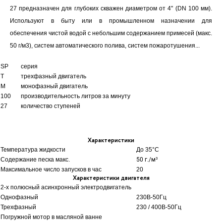
27 предназначен для глубоких скважен диаметром от 4" (DN 100 мм).
Используют в быту или в промышленном назначении для
обеспечения чистой водой с небольшим содержанием примесей (макс.
50 г/м3), систем автоматического полива, систем пожаротушения...
SP
серия
T
трехфазный двигатель
M
монофазный двигатель
100
производительность литров за минуту
27
количество ступеней
Характеристики
Температура жидкости
До 35
°C
Содержание песка макс.
50 г./м³
Максимальное число запусков в час
20
Характеристики двигателя
2-х полюсный асинхронный электродвигатель
Однофазный
230В-50Гц
Трехфазный
230 / 400В-50Гц
Погружной мотор в масляной ванне