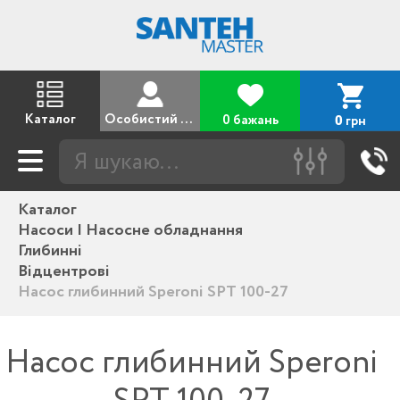
Каталог
Особистий кабінет
0 бажань
грн
0
Каталог
Насоси | Насосне обладнання
Глибинні
Відцентрові
Насос глибинний Speroni SPT 100-27
Насос глибинний Speroni