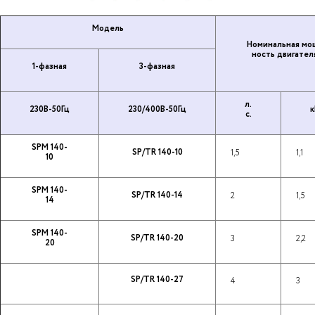
Модель
Но­ми­наль­ная мо
ность дви­га­те­л
1-фазная
3-фазная
л.
230В-50Гц
230/400В-50Гц
к
с.
SPM 140-
SP/TR 140-10
1,5
1,1
10
SPM 140-
SP/TR 140-14
2
1,5
14
SPM 140-
SP/TR 140-20
3
2,2
20
SP/TR 140-27
4
3