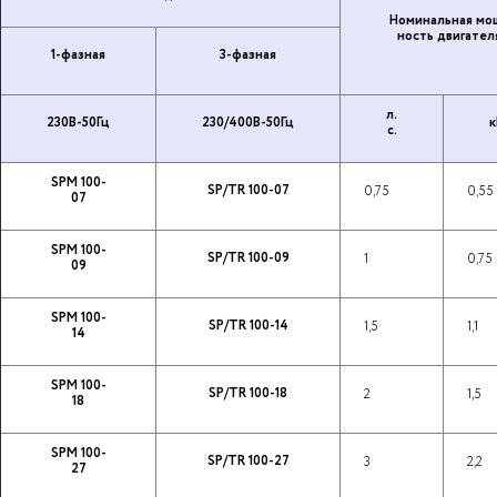
Но­ми­наль­ная мо
ность дви­га­те­л
1-фазная
3-фазная
л.
230В-50Гц
230/400В-50Гц
к
с.
SPM 100-
SP/TR 100-07
0,75
0,55
07
SPM 100-
SP/TR 100-09
1
0,75
09
SPM 100-
SP/TR 100-14
1,5
1,1
14
SPM 100-
SP/TR 100-18
2
1,5
18
SPM 100-
SP/TR 100-27
3
2,2
27