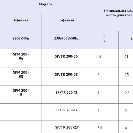
Модель
Но­ми­наль­ная мо
ность дви­га­те­л
1-фазная
3-фазная
л.
230В-50Гц
230/400В-50Гц
к
с.
SPM 200-
SP/TR 200-06
1,5
1,1
06
SPM 200-
SP/TR 200-08
2
1,5
08
SPM 200-
SP/TR 200-13
3
2,2
13
SP/TR 200-17
4
3
SP/TR 200-23
5,5
4