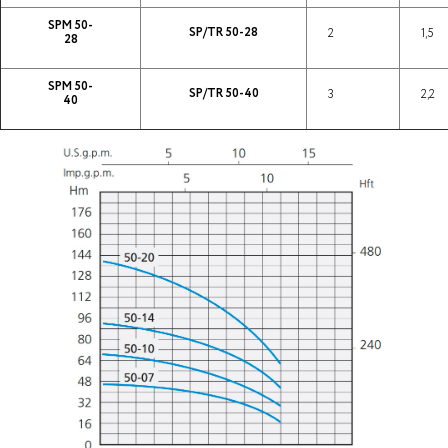
SPM 50-
SP/TR 50-28
2
1,5
28
SPM 50-
SP/TR 50-40
3
2,2
40