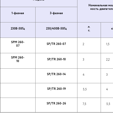
Но­ми­наль­ная мо
ность дви­га­те­л
1-фазная
3-фазная
л.
230В-50Гц
230/400В-50Гц
к
с.
SPM 260-
SP/TR 260-07
2
1,5
07
SPM 260-
SP/TR 260-10
3
2,2
10
SP/TR 260-14
4
3
SP/TR 260-19
5,5
4
SP/TR 260-26
7,5
5,5