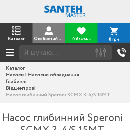
Каталог
Особистий кабінет
0 бажань
грн
0
Каталог
Насоси | Насосне обладнання
Глибинні
Відцентрові
Насос глибинний Speroni SCMX 3-4/S 15MT
Насос глибинний Speroni