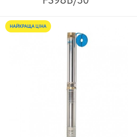
FS98B/30
НАЙКРАЩА ЦІНА