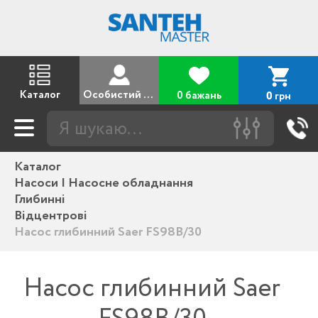
Каталог
Особистий кабінет
0 бажань
грн
0
Каталог
Насоси | Насосне обладнання
Глибинні
Відцентрові
Насос глибинний Saer FS98B/30
Насос глибинний Saer