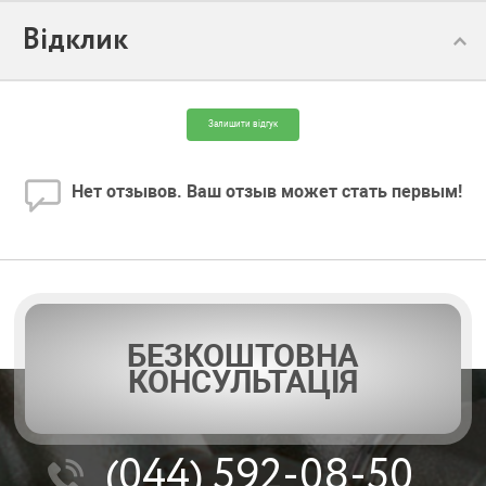
Відклик
Модель:
FS-98 C/24
Залишити відгук
Нет отзывов. Ваш отзыв может стать первым!
БЕЗКОШТОВНА
КОНСУЛЬТАЦІЯ
(044)
592-08-50