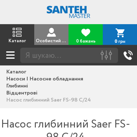
Каталог
Особистий кабінет
0 бажань
грн
0
Каталог
Насоси | Насосне обладнання
Глибинні
Відцентрові
Насос глибинний Saer FS-98 C/24
Насос глибинний Saer FS-