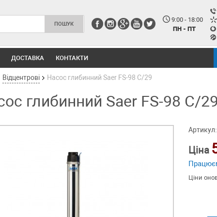
9:00 - 18:00
ПН - ПТ
ДОСТАВКА
КОНТАКТИ
Відцентрові
Насос глибинний Saer FS-98 C/29
сос глибинний Saer FS-98 C/2
Артикул:
Ціна
Працює
Ціни оно