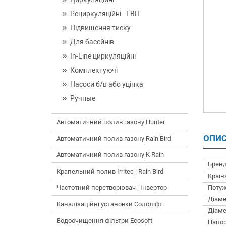
Рециркуляційні - ГВП
Підвищення тиску
Для басейнів
In-Line циркуляційні
Комплектуючі
Насоси б/в або уцінка
Ручные
Автоматичний полив газону Hunter
ОПИС
Автоматичний полив газону Rain Bird
Автоматичний полив газону K-Rain
Бренд
Крапельний полив Irritec | Rain Bird
Країн
Потуж
Частотний перетворювач | Інвертор
Діаме
Каналізаційні установки Сололіфт
Діаме
Водоочищення фільтри Ecosoft
Напор