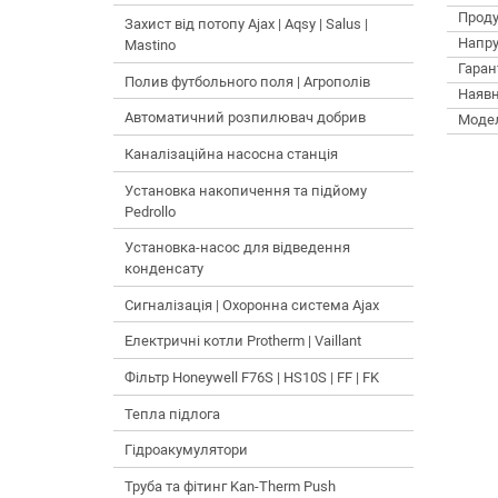
Проду
Захист від потопу Ajax | Aqsy | Salus |
Напру
Mastino
Гарант
Полив футбольного поля | Агрополів
Наявн
Автоматичний розпилювач добрив
Моде
Каналізаційна насосна станція
Установка накопичення та підйому
Pedrollo
Установка-насос для відведення
конденсату
Сигналізація | Охоронна система Ajax
Електричні котли Protherm | Vaillant
Фільтр Honeywell F76S | HS10S | FF | FK
Тепла підлога
Гідроакумулятори
Труба та фітинг Kan-Therm Push