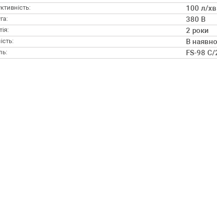
ктивність:
100 л/хв
га:
380 В
ія:
2 роки
ість:
В наявно
ль:
FS-98 C/