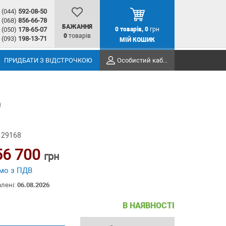
(044)
592-08-50
(068)
856-66-78
БАЖАННЯ
(050)
178-65-07
0
товарів,
0
грн
0
товарів
(093)
198-13-71
МІЙ КОШИК
ПРИДБАТИ З ВІДСТРОЧКОЮ
Особистий кабінет
9
 29168
56 700
грн
мо з ПДВ
влені:
06.08.2026
В НАЯВНОСТІ