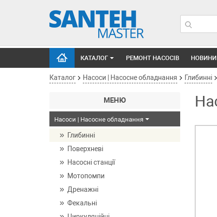
КАТАЛОГ
РЕМОНТ НАСОСІВ
НОВИНИ
Каталог
Насоси | Насосне обладнання
Глибинні
На
МЕНЮ
Насоси | Насосне обладнання
Глибинні
Поверхневі
Насосні станції
Мотопомпи
Дренажні
Фекальні
Циркуляційні