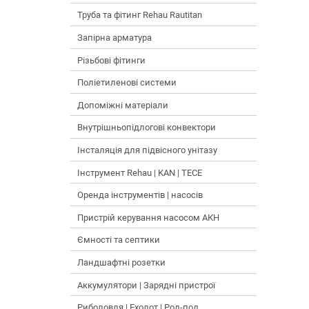
Труба та фітинг Rehau Rautitan
Запірна арматура
Різьбові фітинги
Поліетиленові системи
Допоміжні матеріали
Внутрішньопідлогові конвектори
Інсталяція для підвісного унітазу
Інструмент Rehau | KAN | TECE
Оренда інструментів | насосів
Пристрій керування насосом АКН
Ємності та септики
Ландшафтні розетки
Аккумулятори | Зарядні пристрої
Риболовля | Ехолот | Род-под