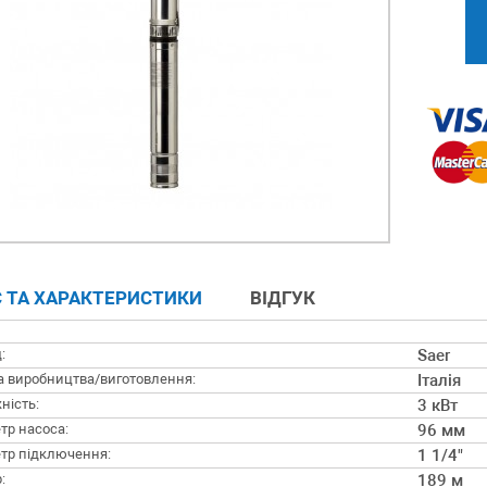
 ТА ХАРАКТЕРИСТИКИ
ВІДГУК
:
Saer
а виробництва/виготовлення:
Італія
ність:
3 кВт
тр насоса:
96 мм
тр підключення:
1 1/4"
:
189 м