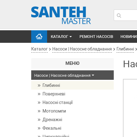
КАТАЛОГ
РЕМОНТ НАСОСІВ
НОВИНИ
Каталог
Насоси | Насосне обладнання
Глибинні
На
МЕНЮ
Насоси | Насосне обладнання
Глибинні
Поверхневі
Насосні станції
Мотопомпи
Дренажні
Фекальні
Циркуляційні