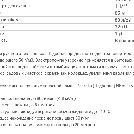
тр підключення:
1 1/4"
:
85 м
ктивність:
80 л/хв
га:
220 В
ія:
1 рік
ість:
В наявно
огружной электронасос Педролло предлагается для транспортирова
ающего 50 г/м3. Электропомпа уверенно применяется в бытовых,
тройства водоснабжения в комбинации с автоматическим агрегат
ов, садовых участков, скважинах, колодцах, увеличения давления в 
еское использование насосной помпы Pedrollo (Педролло) NKm 2/5
ая водоподача до 80 л/мин. (4.8 м³/ч.)
стость помпы до 87 метров
атурный ликвидус перекачиваемой жидкости до +40 °C
шее нахождение песка не превышает 50 г/м³
а использования ниже яруса воды до 20 метров