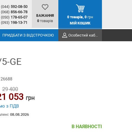
(044)
592-08-50
(068)
856-66-78
БАЖАННЯ
(050)
178-65-07
0
товарів,
0
грн
0
товарів
(093)
198-13-71
МІЙ КОШИК
ПРИДБАТИ З ВІДСТРОЧКОЮ
Особистий кабінет
/5-GE
 26688
29 400
21 053
грн
мо з ПДВ
влені:
08.08.2026
В НАЯВНОСТІ