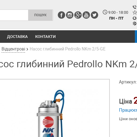
9:00 - 18:00
ПН - ПТ
ДОСТАВКА
КОНТАКТИ
Відцентрові
Насос глибинний Pedrollo NKm 2/5-GE
сос глибинний Pedrollo NKm 2
Артикул:
Ціна
Працює
Ціни оно