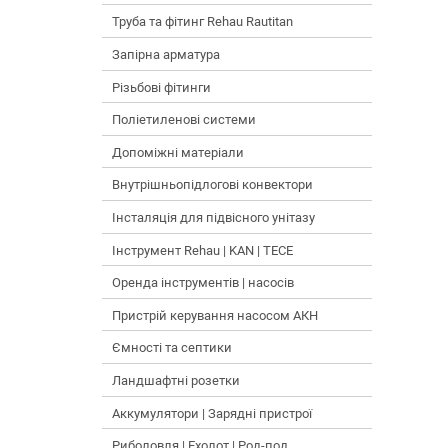
Труба та фітинг Rehau Rautitan
Запірна арматура
Різьбові фітинги
Поліетиленові системи
Допоміжні матеріали
Внутрішньопідлогові конвектори
Інсталяція для підвісного унітазу
Інструмент Rehau | KAN | TECE
Оренда інструментів | насосів
Пристрій керування насосом АКН
Ємності та септики
Ландшафтні розетки
Аккумулятори | Зарядні пристрої
Риболовля | Ехолот | Род-под