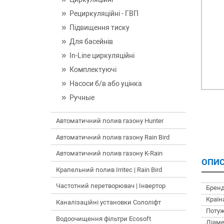
Рециркуляційні - ГВП
Підвищення тиску
Для басейнів
In-Line циркуляційні
Комплектуючі
Насоси б/в або уцінка
Ручные
Автоматичний полив газону Hunter
Автоматичний полив газону Rain Bird
Автоматичний полив газону K-Rain
ОПИС
Крапельний полив Irritec | Rain Bird
Частотний перетворювач | Інвертор
Бренд
Країн
Каналізаційні установки Сололіфт
Потуж
Водоочищення фільтри Ecosoft
Діаме