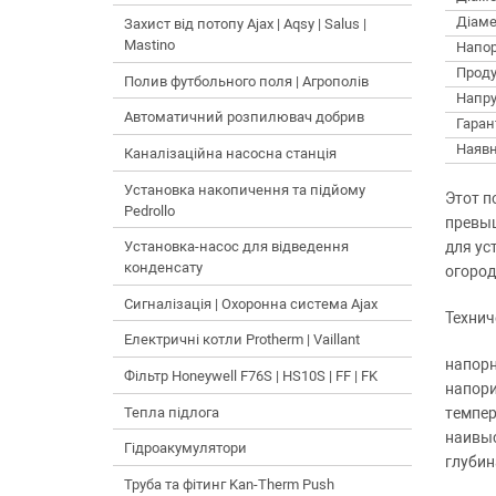
Діаме
Захист від потопу Ajax | Aqsy | Salus |
Mastino
Напор
Проду
Полив футбольного поля | Агрополів
Напру
Автоматичний розпилювач добрив
Гарант
Наявн
Каналізаційна насосна станція
Установка накопичення та підйому
Этот п
Pedrollo
превыш
для ус
Установка-насос для відведення
конденсату
огород
Сигналізація | Охоронна система Ajax
Технич
Електричні котли Protherm | Vaillant
напорн
Фільтр Honeywell F76S | HS10S | FF | FK
напори
Тепла підлога
темпер
наивыс
Гідроакумулятори
глубин
Труба та фітинг Kan-Therm Push