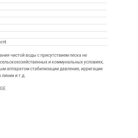
сті
ния чистой воды с присутствием песка не
 сельскохозяйственных и коммунальных условиях,
ным аппаратом стабилизации давления, ирригации
линии и т.д.
-GE