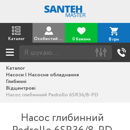
Каталог
Особистий кабінет
0 бажань
грн
0
Каталог
Насоси | Насосне обладнання
Глибинні
Відцентрові
Насос глибинний Pedrollo 6SR36/8-PD
Насос глибинний