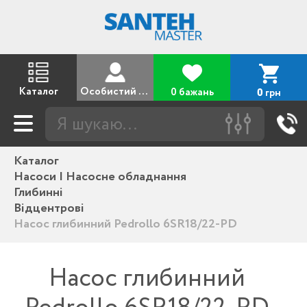
Каталог
Особистий кабінет
0 бажань
грн
0
Каталог
Насоси | Насосне обладнання
Глибинні
Відцентрові
Насос глибинний Pedrollo 6SR18/22-PD
Насос глибинний