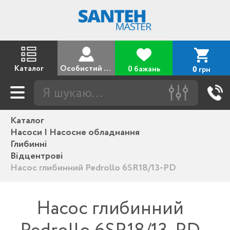
Каталог
Особистий кабінет
0 бажань
грн
0
Каталог
Насоси | Насосне обладнання
Глибинні
Відцентрові
Насос глибинний Pedrollo 6SR18/13-PD
Насос глибинний