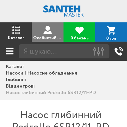
Каталог
Особистий кабінет
0 бажань
грн
0
Каталог
Насоси | Насосне обладнання
Глибинні
Відцентрові
Насос глибинний Pedrollo 6SR12/11-PD
Насос глибинний