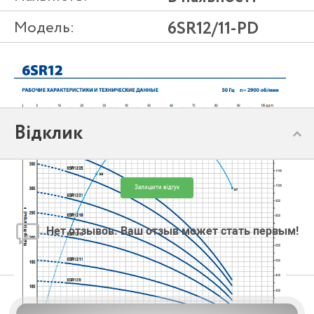
Модель:
6SR12/11-PD
Відклик
Залишити відгук
Нет отзывов. Ваш отзыв может стать первым!