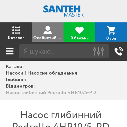
Каталог
Особистий кабінет
0 бажань
грн
0
Каталог
Насоси | Насосне обладнання
Глибинні
Відцентрові
Насос глибинний Pedrollo 4HR10/5-PD
Насос глибинний