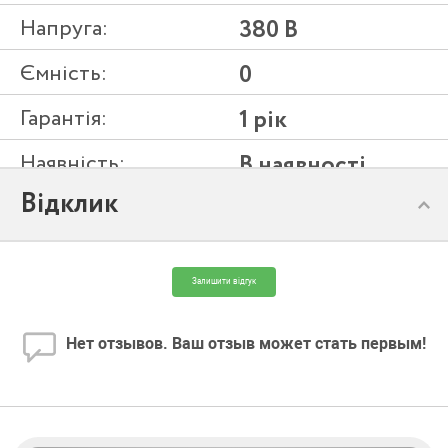
Напруга:
380 В
Ємність:
0
Гарантія:
1 рік
Наявність:
В наявності
Відклик
Модель:
4HR10/5-PD
Залишити відгук
Нет отзывов. Ваш отзыв может стать первым!