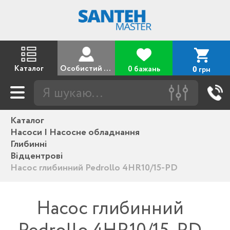
Каталог
Особистий кабінет
0 бажань
грн
0
Каталог
Насоси | Насосне обладнання
Глибинні
Відцентрові
Насос глибинний Pedrollo 4HR10/15-PD
Насос глибинний