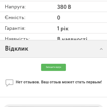
Напруга:
380 В
Ємність:
0
Гарантія:
1 рік
Наявність:
В наявності
Відклик
Модель:
4HR10/15-PD
Залишити відгук
Нет отзывов. Ваш отзыв может стать первым!