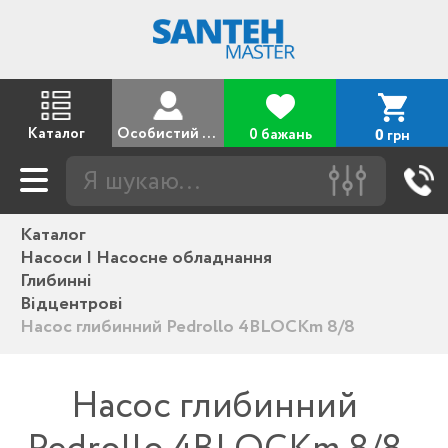
Каталог
Особистий кабінет
0 бажань
грн
0
Каталог
Насоси | Насосне обладнання
Глибинні
Відцентрові
Насос глибинний Pedrollo 4BLOCKm 8/8
Насос глибинний