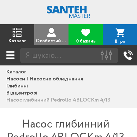
Каталог
Особистий кабінет
0 бажань
грн
0
Каталог
Насоси | Насосне обладнання
Глибинні
Відцентрові
Насос глибинний Pedrollo 4BLOCKm 4/13
Насос глибинний