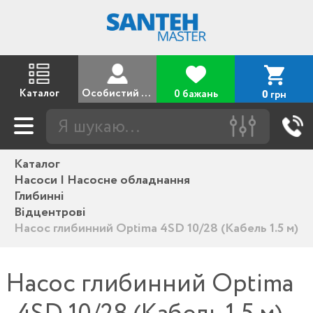
Каталог
Особистий кабінет
0 бажань
грн
0
Каталог
Насоси | Насосне обладнання
Глибинні
Відцентрові
Насос глибинний Optima 4SD 10/28 (Кабель 1.5 м)
Насос глибинний Optima