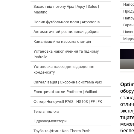
Напор
Захист від потопу Ajax | Aqsy | Salus |
Проду
Mastino
Напру
Полив футбольного поля | Агрополів
Гарант
Автоматичний розпилювач добрив
Наявн
Моде
Каналізаційна насосна станція
Установка накопичення та підйому
Pedrollo
Установка-насос для відведення
конденсату
Сигналізація | Охоронна система Ajax
Opt
обор
Електричні котли Protherm | Vaillant
стан
Фільтр Honeywell F76S | HS10S | FF | FK
отл
эксп
Тепла підлога
тщат
Гідроакумулятори
може
бесп
Труба та фітинг Kan-Therm Push