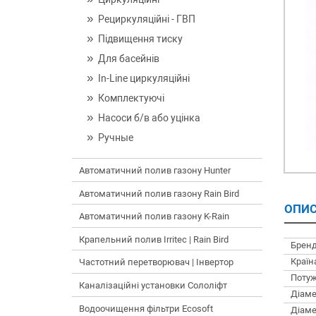
Рециркуляційні - ГВП
Підвищення тиску
Для басейнів
In-Line циркуляційні
Комплектуючі
Насоси б/в або уцінка
Ручные
Автоматичний полив газону Hunter
Автоматичний полив газону Rain Bird
ОПИС
Автоматичний полив газону K-Rain
Крапельний полив Irritec | Rain Bird
Бренд
Країн
Частотний перетворювач | Інвертор
Потуж
Каналізаційні установки Сололіфт
Діаме
Водоочищення фільтри Ecosoft
Діаме