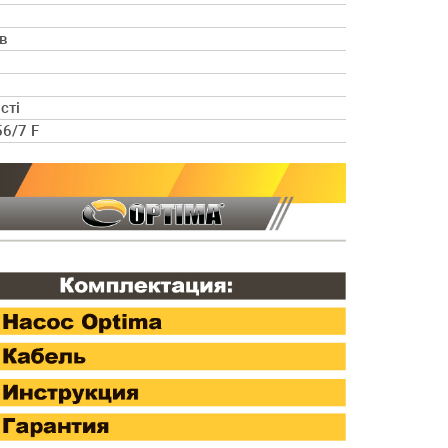
в
сті
56/7 F