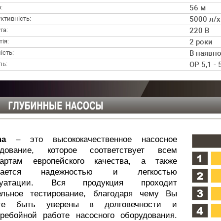
:
56 м
ктивність:
5000 л/х
га:
220 В
ія:
2 роки
ість:
В наявно
ль:
OP 5,1 - 
ima
– это высококачественное насосное
удование, которое соответствует всем
дартам европейского качества, а также
ичается надежностью и легкостью
луатации. Вся продукция проходит
ельное тестирование, благодаря чему Вы
те быть уверены в долговечности и
еребойной работе насосного оборудования.