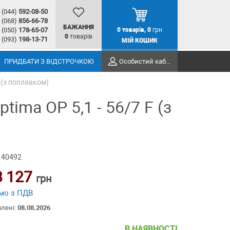
(044)
592-08-50
(068)
856-66-78
БАЖАННЯ
(050)
178-65-07
0
товарів,
0
грн
0
товарів
(093)
198-13-71
МІЙ КОШИК
ПРИДБАТИ З ВІДСТРОЧКОЮ
Особистий кабінет
 (з поплавком)
ima OP 5,1 - 56/7 F (з
 40492
8 127
грн
мо з ПДВ
влені:
08.08.2026
В НАЯВНОСТІ