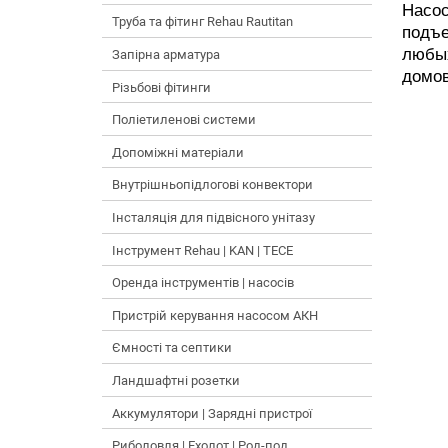
Насо
Труба та фітинг Rehau Rautitan
подъ
любых
Запірна арматура
домов
Різьбові фітинги
Поліетиленові системи
Допоміжні матеріали
Внутрішньопідлогові конвектори
Інсталяція для підвісного унітазу
Інструмент Rehau | KAN | TECE
Оренда інструментів | насосів
Пристрій керування насосом АКН
Ємності та септики
Ландшафтні розетки
Аккумулятори | Зарядні пристрої
Риболовля | Ехолот | Род-под