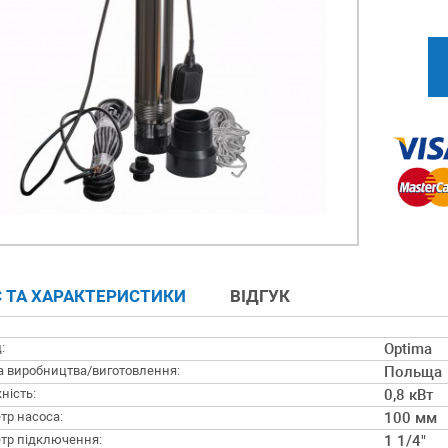
 ТА ХАРАКТЕРИСТИКИ
ВІДГУК
:
Optima
а виробництва/виготовлення:
Польща
ність:
0,8 кВт
тр насоса:
100 мм
тр підключення:
1 1/4"