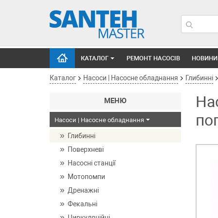
КАТАЛОГ
РЕМОНТ НАСОСІВ
НОВИНИ
Каталог
Насоси | Насосне обладнання
Глибинні
Нас
МЕНЮ
по
Насоси | Насосне обладнання
Глибинні
Поверхневі
Насосні станції
Мотопомпи
Дренажні
Фекальні
Циркуляційні