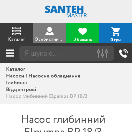
Каталог
Особистий кабінет
0 бажань
грн
0
Каталог
Насоси | Насосне обладнання
Глибинні
Відцентрові
Насос глибинний Elpumps BP 18/3
Насос глибинний