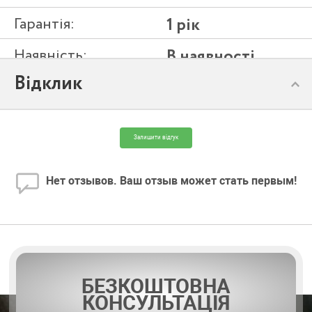
Гарантія:
1 рік
Наявність:
В наявності
Відклик
Модель:
LESTA 50 - 05 M
Залишити відгук
Нет отзывов. Ваш отзыв может стать первым!
БЕЗКОШТОВНА
КОНСУЛЬТАЦІЯ