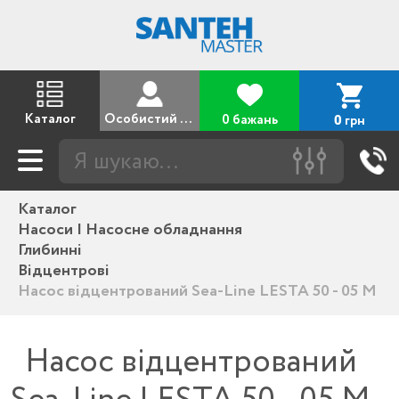
Каталог
Особистий кабінет
0 бажань
грн
0
Каталог
Насоси | Насосне обладнання
Глибинні
Відцентрові
Насос відцентрований Sea-Line LESTA 50 - 05 M
Насос відцентрований