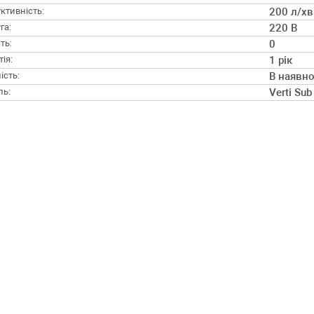
ктивність:
200 л/хв
га:
220 В
ть:
0
ія:
1 рік
ість:
В наявно
ль:
Verti Su