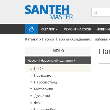
КАТАЛОГ
РЕМОНТ НАСОСІВ
НОВИНИ
Каталог
Насоси | Насосне обладнання
Глибинні
На
МЕНЮ
Насоси | Насосне обладнання
Глибинні
Поверхневі
Насосні станції
Мотопомпи
Дренажні
Фекальні
Циркуляційні