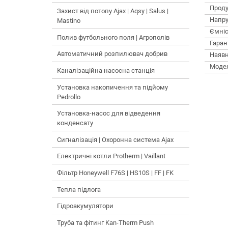
Проду
Захист від потопу Ajax | Aqsy | Salus |
Напру
Mastino
Ємніс
Полив футбольного поля | Агрополів
Гарант
Автоматичний розпилювач добрив
Наявн
Моде
Каналізаційна насосна станція
Установка накопичення та підйому
Pedrollo
Установка-насос для відведення
конденсату
Сигналізація | Охоронна система Ajax
Електричні котли Protherm | Vaillant
Фільтр Honeywell F76S | HS10S | FF | FK
Тепла підлога
Гідроакумулятори
Труба та фітинг Kan-Therm Push