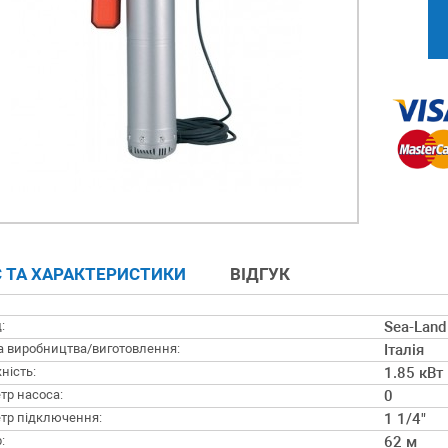
 ТА ХАРАКТЕРИСТИКИ
ВІДГУК
:
Sea-Land
а виробництва/виготовлення:
Італія
ність:
1.85 кВт
тр насоса:
0
тр підключення:
1 1/4"
:
62 м