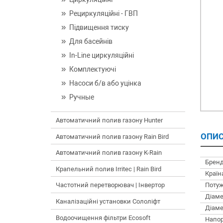
Рециркуляційні - ГВП
Підвищення тиску
Для басейнів
In-Line циркуляційні
Комплектуючі
Насоси б/в або уцінка
Ручные
Автоматичний полив газону Hunter
ОПИС
Автоматичний полив газону Rain Bird
Автоматичний полив газону K-Rain
Бренд
Крапельний полив Irritec | Rain Bird
Країн
Потуж
Частотний перетворювач | Інвертор
Діаме
Каналізаційні установки Сололіфт
Діаме
Водоочищення фільтри Ecosoft
Напор