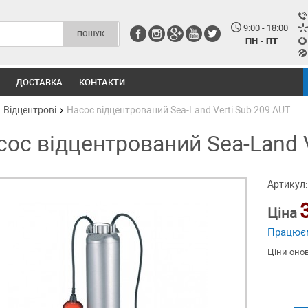
9:00 - 18:00
ПН - ПТ
ДОСТАВКА
КОНТАКТИ
Відцентрові
Насос відцентрований Sea-Land Verti Sub 209 AUT
сос відцентрований Sea-Land V
Артикул:
Ціна
Працює
Ціни оно