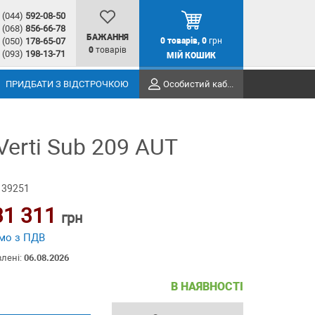
(044)
592-08-50
(068)
856-66-78
БАЖАННЯ
(050)
178-65-07
0
товарів,
0
грн
0
товарів
(093)
198-13-71
МІЙ КОШИК
ПРИДБАТИ З ВІДСТРОЧКОЮ
Особистий кабінет
erti Sub 209 AUT
 39251
31 311
грн
мо з ПДВ
влені:
06.08.2026
В НАЯВНОСТІ