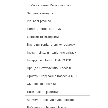
Труба та фітинг Rehau Rautitan
Запірна арматура
Різьбові фітинги
Поліетиленові системи
Допоміжні матеріали
Внутрішньопідлогові конвектори
Інсталяція для підвісного унітазу
Інструмент Rehau | KAN | TECE
Оренда інструментів | насосів
Пристрій керування насосом АКН
Ємності та септики
Ландшафтні розетки
Аккумулятори | Зарядні пристрої
Риболовля | Ехолот | Род-под