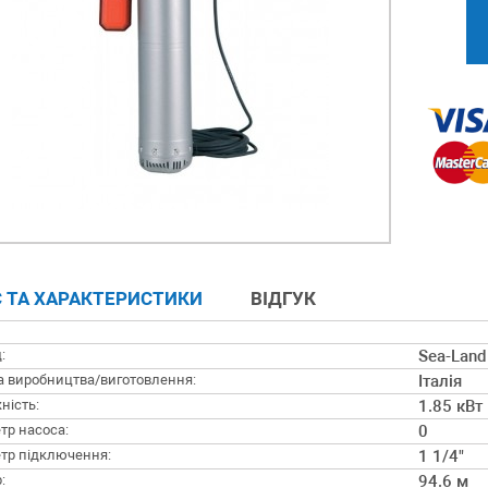
 ТА ХАРАКТЕРИСТИКИ
ВІДГУК
:
Sea-Land
а виробництва/виготовлення:
Італія
ність:
1.85 кВт
тр насоса:
0
тр підключення:
1 1/4"
:
94.6 м