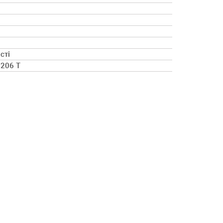
сті
 206 T