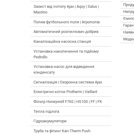
Проду
Захист від потопу Ajax | Aqsy | Salus |
Напру
Mastino
Ємніс
Полив футбольного поля | Агрополів
Гарант
Автоматичний розпилювач добрив
Наявн
Моде
Каналізаційна насосна станція
Установка накопичення та підйому
Pedrollo
Установка-насос для відведення
конденсату
Сигналізація | Охоронна система Ajax
Електричні котли Protherm | Vaillant
Фільтр Honeywell F76S | HS10S | FF | FK
Тепла підлога
Гідроакумулятори
Труба та фітинг Kan-Therm Push