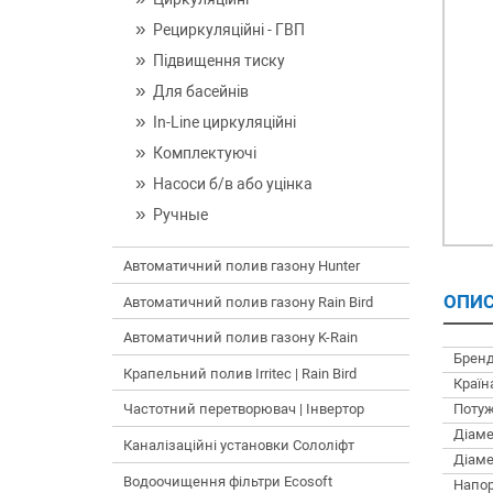
Рециркуляційні - ГВП
Підвищення тиску
Для басейнів
In-Line циркуляційні
Комплектуючі
Насоси б/в або уцінка
Ручные
Автоматичний полив газону Hunter
ОПИС
Автоматичний полив газону Rain Bird
Автоматичний полив газону K-Rain
Бренд
Крапельний полив Irritec | Rain Bird
Країн
Потуж
Частотний перетворювач | Інвертор
Діаме
Каналізаційні установки Сололіфт
Діаме
Водоочищення фільтри Ecosoft
Напор