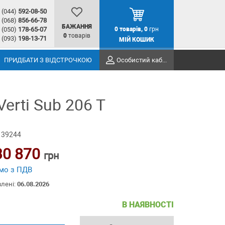
(044)
592-08-50
(068)
856-66-78
БАЖАННЯ
(050)
178-65-07
0
товарів,
0
грн
0
товарів
(093)
198-13-71
МІЙ КОШИК
ПРИДБАТИ З ВІДСТРОЧКОЮ
Особистий кабінет
erti Sub 206 T
 39244
30 870
грн
мо з ПДВ
влені:
06.08.2026
В НАЯВНОСТІ