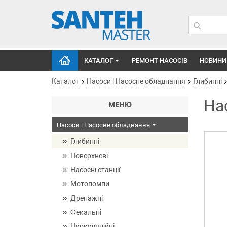
КАТАЛОГ
РЕМОНТ НАСОСІВ
НОВИНИ
Каталог
Насоси | Насосне обладнання
Глибинні
На
МЕНЮ
Насоси | Насосне обладнання
Глибинні
Поверхневі
Насосні станції
Мотопомпи
Дренажні
Фекальні
Циркуляційні