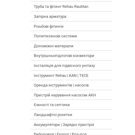
Труба та фітинг Rehau Rautitan
Запірна арматура
Різьбові фітинги
Поліетиленові системи
Допоміжні матеріали
Внутрішньопідлогові конвектори
Інсталяція для підвісного унітазу
Інструмент Rehau | KAN | TECE
Оренда інструментів | насосів
Пристрій керування насосом АКН
Ємності та септики
Ландшафтні розетки
Аккумулятори | Зарядні пристрої
Риболовля | Ехолот | Род-под