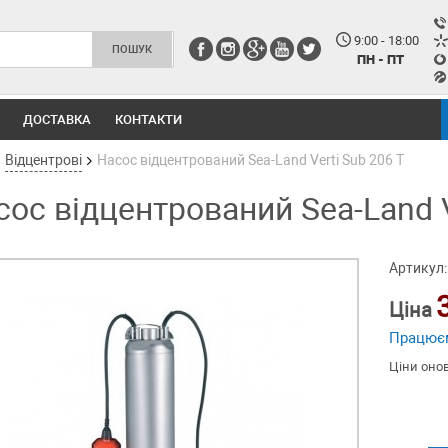
9:00 - 18:00
ПН - ПТ
ДОСТАВКА
КОНТАКТИ
Відцентрові
Насос відцентрований Sea-Land Verti Sub 206 T
сос відцентрований Sea-Land V
Артикул:
Ціна
Працює
Ціни оно