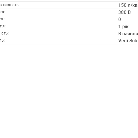
ктивність:
150 л/хв
га:
380 В
ть:
0
ія:
1 рік
ість:
В наявно
ль:
Verti Sub