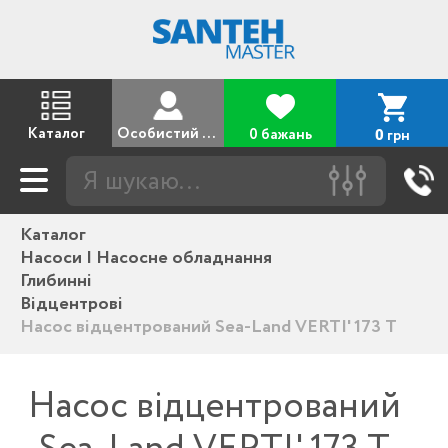
Каталог
Особистий кабінет
0 бажань
грн
0
Каталог
Насоси | Насосне обладнання
Глибинні
Відцентрові
Насос відцентрований Sea-Land VERTI' 173 T
Насос відцентрований