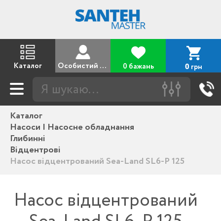
Каталог
Особистий кабінет
0 бажань
грн
0
Каталог
Насоси | Насосне обладнання
Глибинні
Відцентрові
Насос відцентрований Sea-Land SL6-P 125
Насос відцентрований