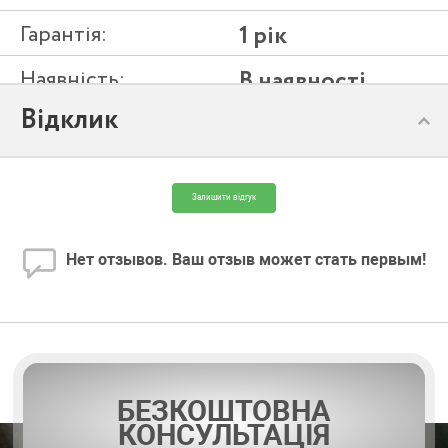
Гарантія:
1 рік
Наявність:
В наявності
Відклик
Модель:
SL6-P 125
Залишити відгук
Нет отзывов. Ваш отзыв может стать первым!
БЕЗКОШТОВНА
КОНСУЛЬТАЦІЯ