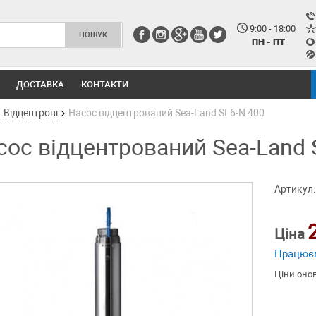
9:00 - 18:00
ПН - ПТ
ДОСТАВКА
КОНТАКТИ
Відцентрові
Насос відцентрований Sea-Land SL6-N 400
сос відцентрований Sea-Land 
Артикул:
Ціна
Працює
Ціни оно