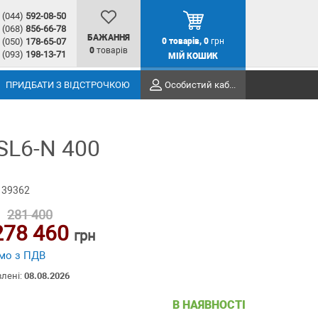
(044)
592-08-50
(068)
856-66-78
БАЖАННЯ
(050)
178-65-07
0
товарів,
0
грн
0
товарів
(093)
198-13-71
МІЙ КОШИК
ПРИДБАТИ З ВІДСТРОЧКОЮ
Особистий кабінет
SL6-N 400
 39362
281 400
278 460
грн
мо з ПДВ
влені:
08.08.2026
В НАЯВНОСТІ