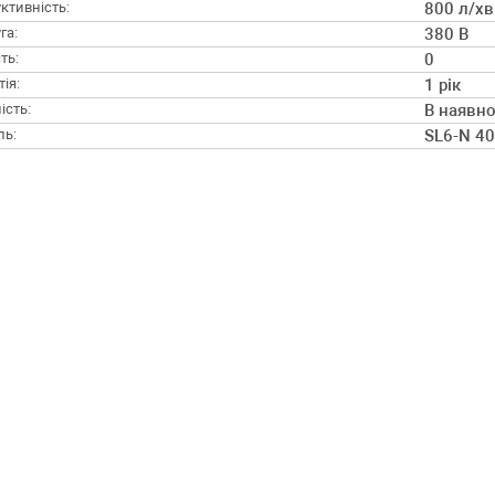
ктивність:
800 л/хв
га:
380 В
ть:
0
ія:
1 рік
ість:
В наявно
ль:
SL6-N 4