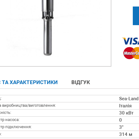
 ТА ХАРАКТЕРИСТИКИ
ВІДГУК
:
Sea-Land
а виробництва/виготовлення:
Італія
ність:
30 кВт
тр насоса:
0
тр підключення:
3"
:
314 м