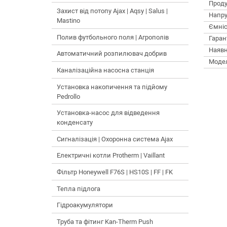
Проду
Захист від потопу Ajax | Aqsy | Salus |
Напру
Mastino
Ємніс
Полив футбольного поля | Агрополів
Гарант
Наявн
Автоматичний розпилювач добрив
Моде
Каналізаційна насосна станція
Установка накопичення та підйому
Pedrollo
Установка-насос для відведення
конденсату
Сигналізація | Охоронна система Ajax
Електричні котли Protherm | Vaillant
Фільтр Honeywell F76S | HS10S | FF | FK
Тепла підлога
Гідроакумулятори
Труба та фітинг Kan-Therm Push