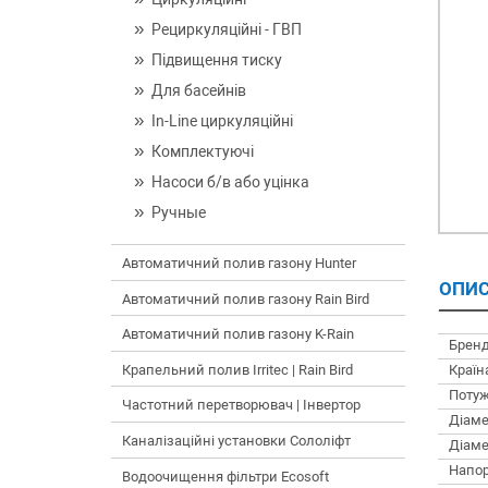
Рециркуляційні - ГВП
Підвищення тиску
Для басейнів
In-Line циркуляційні
Комплектуючі
Насоси б/в або уцінка
Ручные
Автоматичний полив газону Hunter
ОПИС
Автоматичний полив газону Rain Bird
Автоматичний полив газону K-Rain
Бренд
Країн
Крапельний полив Irritec | Rain Bird
Потуж
Частотний перетворювач | Інвертор
Діаме
Каналізаційні установки Сололіфт
Діаме
Напор
Водоочищення фільтри Ecosoft