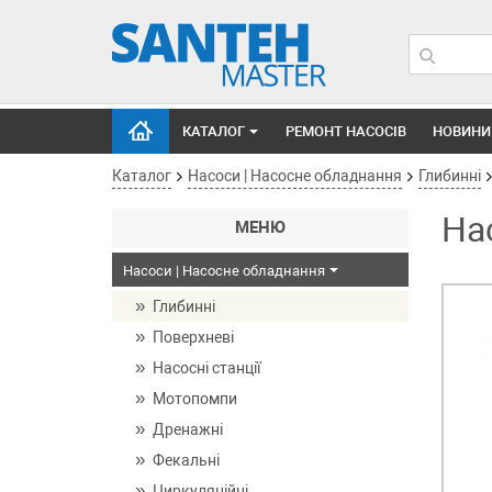
КАТАЛОГ
РЕМОНТ НАСОСІВ
НОВИНИ
Каталог
Насоси | Насосне обладнання
Глибинні
На
МЕНЮ
Насоси | Насосне обладнання
Глибинні
Поверхневі
Насосні станції
Мотопомпи
Дренажні
Фекальні
Циркуляційні