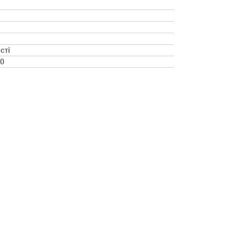
сті
00