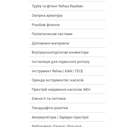
Труба та фітинг Rehau Rautitan
Запірна арматура
Різьбові фітинги
Поліетиленові системи
Допоміжні матеріали
Внутрішньопідлогові конвектори
Інсталяція для підвісного унітазу
Інструмент Rehau | KAN | TECE
Оренда інструментів | насосів
Пристрій керування насосом АКН
Ємності та септики
Ландшафтні розетки
Аккумулятори | Зарядні пристрої
Риболовля | Ехолот | Род-под