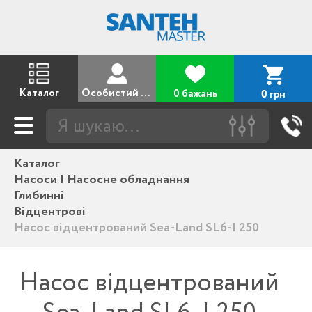
Каталог
Особистий кабінет
0 бажань
грн
0
Каталог
Насоси | Насосне обладнання
Глибинні
Відцентрові
Насос відцентрований Sea-Land SL6-I 250
Насос відцентрований