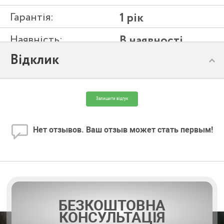
Гарантія:
1 рік
Наявність:
В наявності
Відклик
Модель:
SL 50-10 M
Залишити відгук
Нет отзывов. Ваш отзыв может стать первым!
БЕЗКОШТОВНА
КОНСУЛЬТАЦІЯ