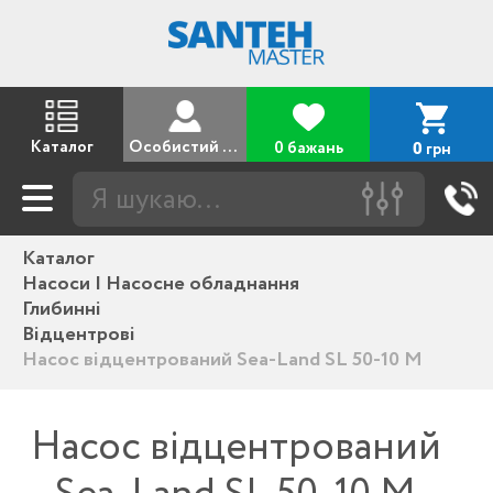
Каталог
Особистий кабінет
0 бажань
грн
0
Каталог
Насоси | Насосне обладнання
Глибинні
Відцентрові
Насос відцентрований Sea-Land SL 50-10 M
Насос відцентрований