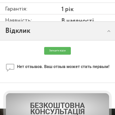
Гарантія:
1 рік
Наявність:
В наявності
Відклик
Модель:
SL 140- 55 T
Залишити відгук
Нет отзывов. Ваш отзыв может стать первым!
БЕЗКОШТОВНА
КОНСУЛЬТАЦІЯ