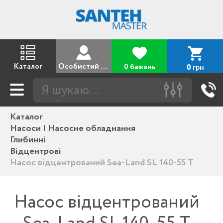
Каталог
Особистий кабінет
0 бажань
грн
0
Каталог
Насоси | Насосне обладнання
Глибинні
Відцентрові
Насос відцентрований Sea-Land SL 140-55 T
Насос відцентрований