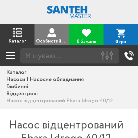
Каталог
Особистий кабінет
0 бажань
грн
0
Каталог
Насоси | Насосне обладнання
Глибинні
Відцентрові
Насос відцентрований Ebara Idrogo 40/12
Насос відцентрований