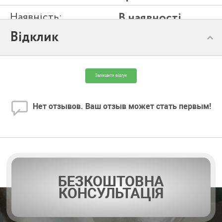
Наявність:
В наявності
Відклик
Модель:
Idrogo 40/12
Залишити відгук
Нет отзывов. Ваш отзыв может стать первым!
БЕЗКОШТОВНА
КОНСУЛЬТАЦІЯ